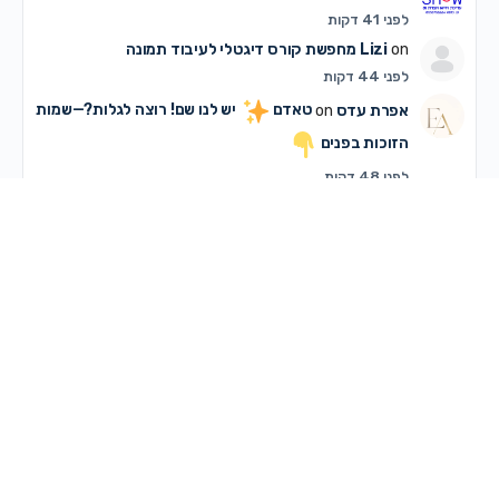
לפני 41 דקות
on
Lizi
מחפשת קורס דיגטלי לעיבוד תמונה
לפני 44 דקות
אפרת עדס
on
טאדם
יש לנו שם! רוצה לגלות?—שמות
הזוכות בפנים
לפני 48 דקות
נאוה נאור
on
ספרים חדשים ניסן תשפ"ו
לפני 1 שעה, 3 דקות
דסי גרינבוים
on
נחל שורק- אשמח לפרטים.
לפני 1 שעה, 4 דקות
פריידי פריד
on
הפרשת חלה
לפני 1 שעה, 45 דקות
שירה בר
on
מי לא רוצה להיות ראויה?
לפני 1 שעה, 53 דקות
שרה לרנר
on
דרושה כותבת תסריטים
לפני 2 שעות, 15 דקות
פ. מילמן
on
דרושה כותבת תסריטים