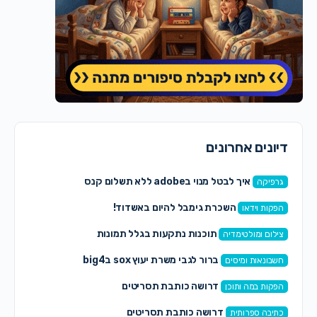
דיונים אחרונים
איך לבטל מנוי בadobe ללא תשלום קנס
גרפיקה
השכרת גימבל להיום באשדוד!
הפקות וידאו
תוכנות נתקעות בגלל תמונות
צילום ומולטימדיה
ברור לגבי משרת יעוץ sox בbig4
חשבונאות ומיסים
דרושה כותבת תסריטים
הפקות במה ותוכן
דרושה כותבת תסריטים
כתיבה ספרותית