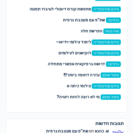
מחפשת קורס דיגטלי לעיבוד תמונה
צילום ומולטימדיה
שת"פ עם מעצבת גרפית
גרפיקה
הפרשת חלה
שיח פתוח
לימוד צילומי וידיאו—
צילום ומולטימדיה
לוקישנים לצילומים
צילום ומולטימדיה
דרושה גרפיקאית אפשרי מתחילה
גרפיקה
עזרה דחופה ביותר!!!
טיפול ואימון
צילומי כיתה א
צילום ומולטימדיה
מי לא רוצה להיות ראויה?
טיפול ואימון
תגובות חדשות
ש. כהנא
on
שת"פ עם מעצבת גרפית