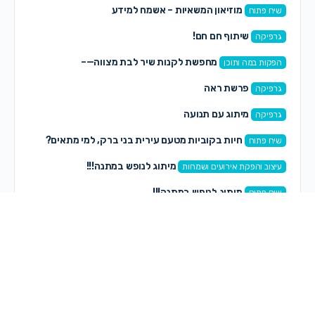
מוזיאון המשאיות – אשמח למידע
שיח פתוח
שיתוף חם חם!
גרפיקה
מחפשת לקנות שיר לבת מצווה—–
הפקות במה ותוכן
פרשת ראה
גרפיקה
מיתוג עם תנועה
גרפיקה
חיות בקוביות מטעם עירית בני ברק, למי מתאים?
שיח פתוח
מיתוג לנופש במתנה!!!
עיצוב והפקת אירועים ושמחות
מיתוג לנופש במתנה!!!
שיח פתוח
סקירה לספר סוף הקיץ/ נ. ארי
כתיבה ספרותית
תגובות חדשות
אסתי קעניג
on
קצה העולם – הפקה חדשה לנשים ונערות