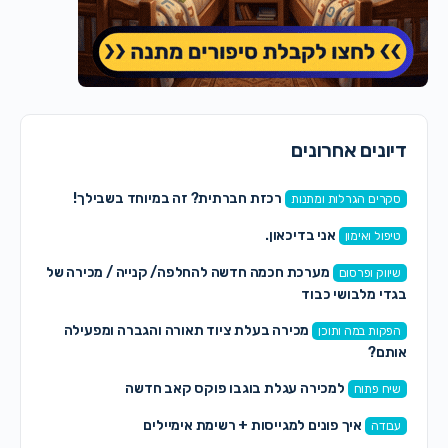
דיונים אחרונים
רכזת חברתית? זה במיוחד בשבילך!
סקרים הגרלות ומתנות
אני בדיכאון.
טיפול ואימון
מערכת חכמה חדשה להחלפה/ קנייה / מכירה של
שיווק ופרסום
בגדי מלבושי כבוד
מכירה בעלת ציוד תאורה והגברה ומפעילה
הפקות במה ותוכן
אותם?
למכירה עגלת בוגבו פוקס קאב חדשה
שיח פתוח
איך פונים למגייסות + רשימת אימיילים
עבודה