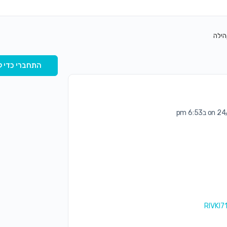
הילה
התחברי כדי ל
ב6:53 pm
RIVKI7