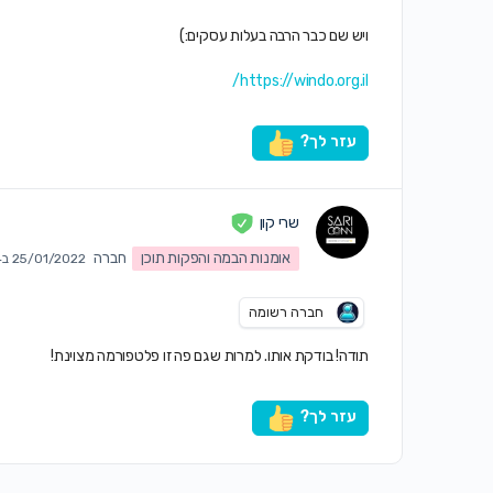
ויש שם כבר הרבה בעלות עסקים:)
https://windo.org.il/
עזר לך?
שרי קון
אומנות הבמה והפקות תוכן
חברה
25/01/2022 ב1:04 pm
חברה רשומה
תודה! בודקת אותו. למרות שגם פה זו פלטפורמה מצוינת!
עזר לך?