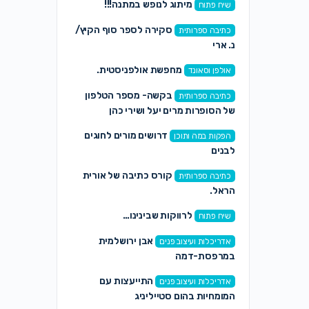
מיתוג לנופש במתנה!!!
שיח פתוח
סקירה לספר סוף הקיץ/
כתיבה ספרותית
נ. ארי
מחפשת אולפניסטית.
אולפן וסאונד
בקשה- מספר הטלפון
כתיבה ספרותית
של הסופרות מרים יעל ושירי כהן
דרושים מורים לחוגים
הפקות במה ותוכן
לבנים
קורס כתיבה של אורית
כתיבה ספרותית
הראל.
לרווקות שבינינו…
שיח פתוח
אבן ירושלמית
אדריכלות ועיצוב פנים
במרפסת-דמה
התייעצות עם
אדריכלות ועיצוב פנים
המומחיות בהום סטייליניג