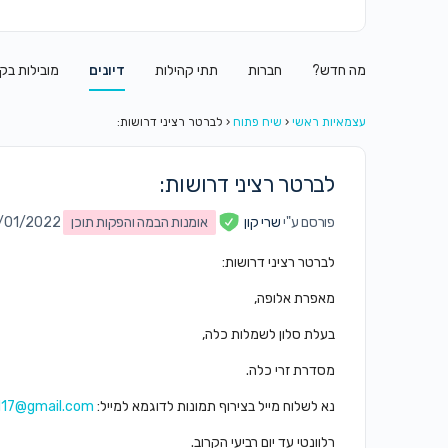
מה חדש?
חברות
תתי קהילות
דיונים
מובילות בק
עצמאיות ראשי
‹
שיח פתוח
‹
לברטר רציני דרושות:
לברטר רציני דרושות:
פורסם ע"י
שרי קון
אומנות הבמה והפקות תוכן
on 24/01/2022 
לברטר רציני דרושות:
מאפרת אלופה,
בעלת סלון לשמלות כלה,
מסדרת זרי כלה.
נא לשלוח מייל בצירוף תמונות לדוגמא למייל:
117@gmail.com
רלוונטי עד יום רביעי הקרוב.