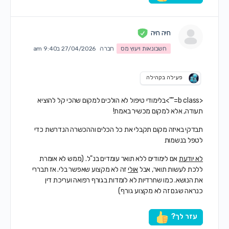
חיה חיה
חשבונאות ויעוץ מס
חברה
27/04/2026 ב9:40 am
פעילה בקהילה
<b class="">בלימודי טיפול לא הולכים למקום שהכי קל להוציא
תעודה, אלא למקום מכשיר באמת!
תבדקי באיזה מקום תקבלי את כל הכלים וההכשרה הנדרשת כדי
לטפל בנשמות
לא יודעת
אם לימודים ללא תואר עומדים בנ"ל. (ממש לא אומרת
ללכת לעשות תואר, אבל
אולי
זה לא מקצוע שאפשר בלי. אז תבררי
את הנושא. כמו שחרדיות לא לומדות בגורף רפואה ועריכת דין
כנראה שגם זה לא מקצוע גורף)
עזר לך?