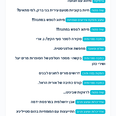
מיתוג עם תנועה
גרפיקה
חיות בקוביות מטעם עירית בני ברק, למי מתאים?
שיח פתוח
מיתוג לנופש במתנה!!!
עיצוב והפקת אירועים ושמחות
מיתוג לנופש במתנה!!!
שיח פתוח
סקירה לספר סוף הקיץ/ נ. ארי
כתיבה ספרותית
מחפשת אולפניסטית.
אולפן וסאונד
בקשה- מספר הטלפון של הסופרות מרים יעל
כתיבה ספרותית
ושירי כהן
דרושים מורים לחוגים לבנים
הפקות במה ותוכן
קורס כתיבה של אורית הראל.
כתיבה ספרותית
לרווקות שבינינו…
שיח פתוח
אבן ירושלמית במרפסת-דמה
אדריכלות ועיצוב פנים
התייעצות עם המומחיות בהום סטייליניג
אדריכלות ועיצוב פנים