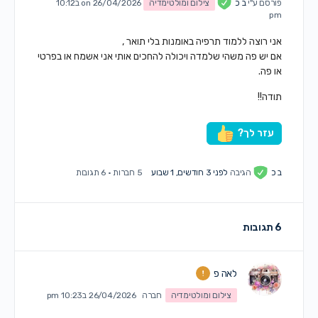
פורסם ע"י
ב כ
צילום ומולטימדיה
on 26/04/2026 ב10:12
pm
אני רוצה ללמוד תרפיה באומנות בלי תואר ,
אם יש פה משהי שלמדה ויכולה להחכים אותי אני אשמח או בפרטי
או פה.
תודה!!
עזר לך?
ב כ
הגיבה
לפני 3 חודשים, 1 שבוע
5 חברות
·
6 תגובות
6 תגובות
לאה פ
צילום ומולטימדיה
חברה
26/04/2026 ב10:23 pm