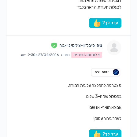
דואגים להשמה למתאימות
לבעלות תעודת הוראה בלבד
עזר לך?
ציפי פייבלזון -צילומי ניו-בורן
צילום ומולטימדיה
חברה
27/04/2026 ב9:30 am
יוזמת שיח
מצטרפת להמלצה על בית המורה,
במסלול של ה-3 שנים.
אם לא תואר- אז שם!
לאחר בירור עמוק!
עזר לך?