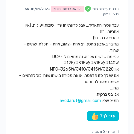
פורסם ע"י
רות רוט
הוראה רכזות וחינוך
on 08/01/2023
ב5:30 pm
עבר עליהן התאריך… אבל לדעתי הן עדיין טובות ויעילות. (אין
אחריות… זה
למסירה בחינם!)
מדובר בארבע מחסניות: אחת -צהוב, אחת – תכלת, שתיים –
שחור.
לפי מה שרשום על זה, זה מתאים ל: DCP-
J125/J315W/J515W/J140W
או: MFC-J265W/J410/J415W/J220
אם יש לך כזו מדפסת, או את מכירה מישהו שזה יכול להתאים –
אשמח מאוד להתפטר
מהן…
אני בני ברקית.
המייל שלי:
avodarut@gmail.com
עזר לך?
1 חברה
·
0 תגובות