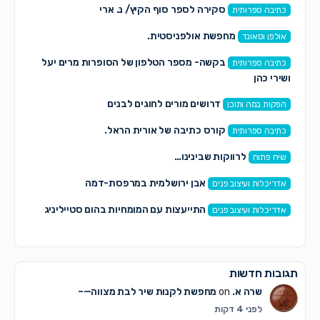
סקירה לספר סוף הקיץ/ נ. ארי
כתיבה ספרותית
מחפשת אולפניסטית.
אולפן וסאונד
בקשה- מספר הטלפון של הסופרות מרים יעל
כתיבה ספרותית
ושירי כהן
דרושים מורים לחוגים לבנים
הפקות במה ותוכן
קורס כתיבה של אורית הראל.
כתיבה ספרותית
לרווקות שבינינו…
שיח פתוח
אבן ירושלמית במרפסת-דמה
אדריכלות ועיצוב פנים
התייעצות עם המומחיות בהום סטייליניג
אדריכלות ועיצוב פנים
תגובות חדשות
שרה א.
on
מחפשת לקנות שיר לבת מצווה—–
לפני 4 דקות