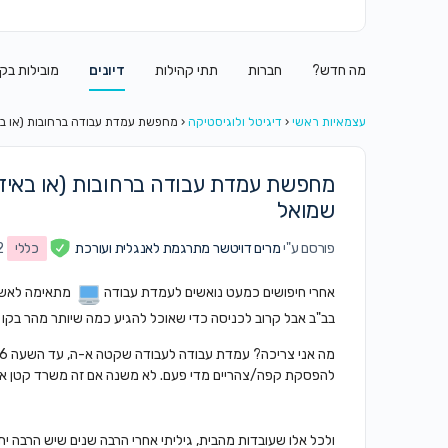
מה חדש?
חברות
תתי קהילות
דיונים
מובילות בק
עצמאיות ראשי
‹
דיגיטל ולוגיסטיקה
‹
מחפשת עמדת עבודה ברחובות (או באי
מחפשת עמדת עבודה ברחובות (או באיזור
שמואל
פורסם ע"י
מרים דויטשר מתרגמת לאנגלית ועורכת
כללי
2
אחרי חיפושים כמעט נואשים לעמדת עבודה
מתאימה לאשה 
בב"ב אבל קרוב לכניסה כדי שאוכל להגיע כמה שיותר מהר בקו 319.
להפסקת קפה/צהריים מדי פעם. לא משנה אם זה משרד קטן או
ולכל אלו שעובדות מהבית, גיליתי אחרי הרבה שנים שיש הרבה יתר