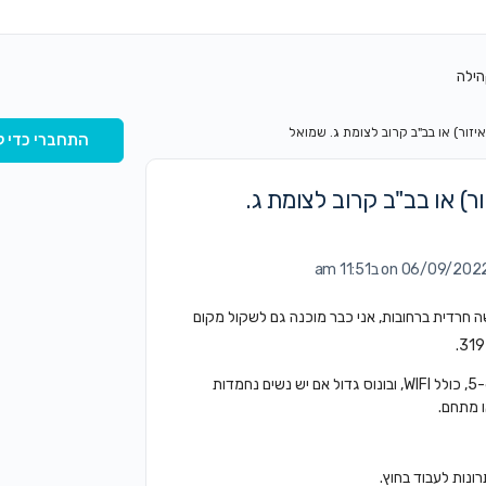
הילה
זור) או בב"ב קרוב לצומת ג. שמואל
התחברי כדי ל
) או בב"ב קרוב לצומת ג.
on 06/09/202 ב11:51 am
חרדית ברחובות, אני כבר מוכנה גם לשקול מקום
מה אני צריכה? עמדת עבודה לעבודה שקטה א-ה, עד השעה 5-6, כולל WIFI, ובונוס גדול אם יש נשים נחמדות
 מתחם.
ונות לעבוד בחוץ.