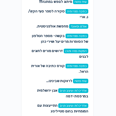
מיתוג לנופש במתנה!!!
שיח פתוח
סקירה לספר סוף הקיץ/
כתיבה ספרותית
נ. ארי
מחפשת אולפניסטית.
אולפן וסאונד
בקשה- מספר הטלפון
כתיבה ספרותית
של הסופרות מרים יעל ושירי כהן
דרושים מורים לחוגים
הפקות במה ותוכן
לבנים
קורס כתיבה של אורית
כתיבה ספרותית
הראל.
לרווקות שבינינו…
שיח פתוח
אבן ירושלמית
אדריכלות ועיצוב פנים
במרפסת-דמה
התייעצות עם
אדריכלות ועיצוב פנים
המומחיות בהום סטייליניג