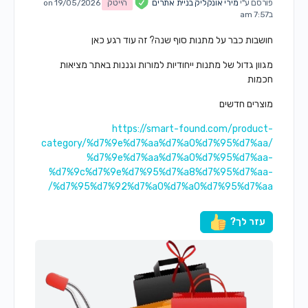
פורסם ע"י
מירי אונקליק בניית אתרים
הייטק
on 19/05/2026
ב7:57 am
חושבות כבר על מתנות סוף שנה? זה עוד רגע כאן
מגוון גדול של מתנות ייחודיות למורות וגננות באתר מציאות
חכמות
מוצרים חדשים
https://smart-found.com/product-
category/%d7%9e%d7%aa%d7%a0%d7%95%d7%aa/
%d7%9e%d7%aa%d7%a0%d7%95%d7%aa-
%d7%9c%d7%9e%d7%95%d7%a8%d7%95%d7%aa-
%d7%95%d7%92%d7%a0%d7%a0%d7%95%d7%aa/
עזר לך?