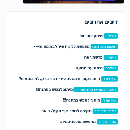
דיונים אחרונים
שיתוף חם חם!
גרפיקה
מחפשת לקנות שיר לבת מצווה—–
הפקות במה ותוכן
פרשת ראה
גרפיקה
מיתוג עם תנועה
גרפיקה
חיות בקוביות מטעם עירית בני ברק, למי מתאים?
שיח פתוח
מיתוג לנופש במתנה!!!
עיצוב והפקת אירועים ושמחות
מיתוג לנופש במתנה!!!
שיח פתוח
סקירה לספר סוף הקיץ/ נ. ארי
כתיבה ספרותית
מחפשת אולפניסטית.
אולפן וסאונד