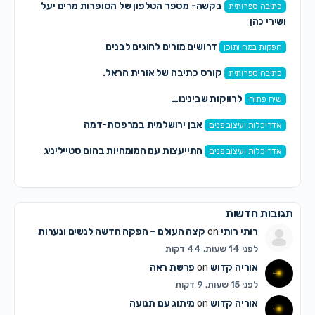
בקשה- מספר הטלפון של הסופרות מרים יעל
כתיבה ספרותית
ושירי כהן
דרושים מורים לחוגים לבנים
הפקות במה ותוכן
קורס כתיבה של אורית הראל.
כתיבה ספרותית
לרווקות שבינינו…
שיח פתוח
אבן ירושלמית במרפסת-דמה
אדריכלות ועיצוב פנים
התייעצות עם המומחיות בהום סטייליניג
אדריכלות ועיצוב פנים
תגובות חדשות
רותי רותי
on
קצה העולם – הפקה חדשה לנשים ונערות
לפני 14 שעות, 44 דקות
אוריה קדוש
on
פרשת ראה
לפני 15 שעות, 9 דקות
אוריה קדוש
on
מיתוג עם תנועה