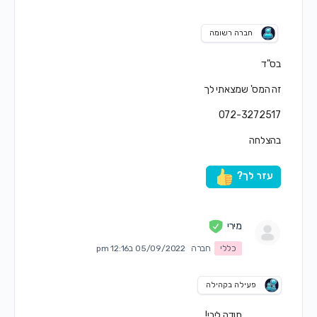
חברה רשומה
בס"ד
זה המס' שמצאתי לך
072-3272517
בהצלחה
עזר לך?
מירי
כללי
חברה
05/09/2022 ב12:16 pm
פעילה בקהילה
תודה ליבי!