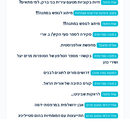
חיות בקוביות מטעם עירית בני ברק, למי מתאים?
שיח פתוח
מיתוג לנופש במתנה!!!
עיצוב והפקת אירועים ושמחות
מיתוג לנופש במתנה!!!
שיח פתוח
סקירה לספר סוף הקיץ/ נ. ארי
כתיבה ספרותית
מחפשת אולפניסטית.
אולפן וסאונד
בקשה- מספר הטלפון של הסופרות מרים יעל
כתיבה ספרותית
ושירי כהן
דרושים מורים לחוגים לבנים
הפקות במה ותוכן
קורס כתיבה של אורית הראל.
כתיבה ספרותית
לרווקות שבינינו…
שיח פתוח
אבן ירושלמית במרפסת-דמה
אדריכלות ועיצוב פנים
התייעצות עם המומחיות בהום סטייליניג
אדריכלות ועיצוב פנים