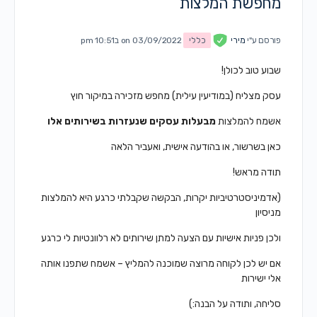
מחפשת המלצות
פורסם ע"י
מירי
כללי
on 03/09/2022 ב10:51 pm
שבוע טוב לכולן!
עסק מצליח (במודיעין עילית) מחפש מזכירה במיקור חוץ
אשמח להמלצות
מבעלות עסקים שנעזרות בשירותים אלו
כאן בשרשור, או בהודעה אישית, ואעביר הלאה
תודה מראש!
(אדמיניסטרטיביות יקרות, הבקשה שקבלתי כרגע היא להמלצות
מניסיון
ולכן פניות אישיות עם הצעה למתן שירותים לא רלוונטיות לי כרגע
אם יש לכן לקוחה מרוצה שמוכנה להמליץ – אשמח שתפנו אותה
אלי ישירות
סליחה, ותודה על הבנה:)