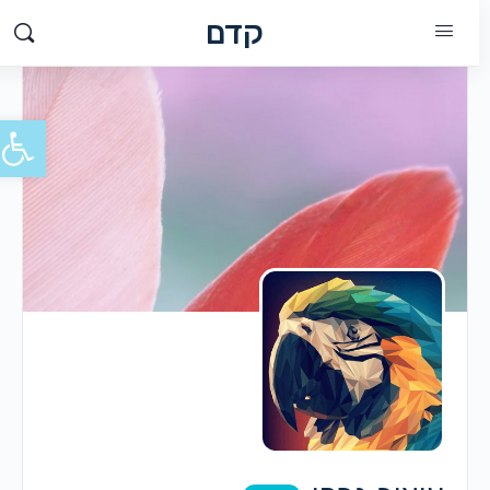
קדם
פתח סרג