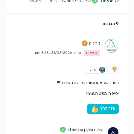
אלישבע חניה
הגיבה
לפני 2 חודשים
5 חברות
·
9 תגובות
9 תגובות
אודליה
גרפיקה
חברה
31/05/2026 ב5:28 pm
ותיקה
כמה רוגע ואסטטיות המודעה משדרת!!!!
יפייפיה! ממש תענוג!!!
עזר לך?
שילת ועקנין standup