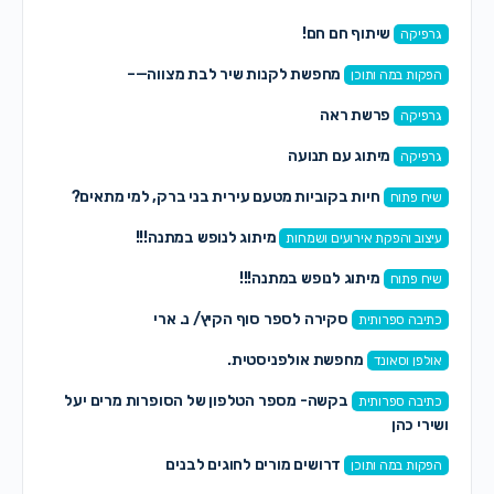
שיתוף חם חם!
גרפיקה
מחפשת לקנות שיר לבת מצווה—–
הפקות במה ותוכן
פרשת ראה
גרפיקה
מיתוג עם תנועה
גרפיקה
חיות בקוביות מטעם עירית בני ברק, למי מתאים?
שיח פתוח
מיתוג לנופש במתנה!!!
עיצוב והפקת אירועים ושמחות
מיתוג לנופש במתנה!!!
שיח פתוח
סקירה לספר סוף הקיץ/ נ. ארי
כתיבה ספרותית
מחפשת אולפניסטית.
אולפן וסאונד
בקשה- מספר הטלפון של הסופרות מרים יעל
כתיבה ספרותית
ושירי כהן
דרושים מורים לחוגים לבנים
הפקות במה ותוכן