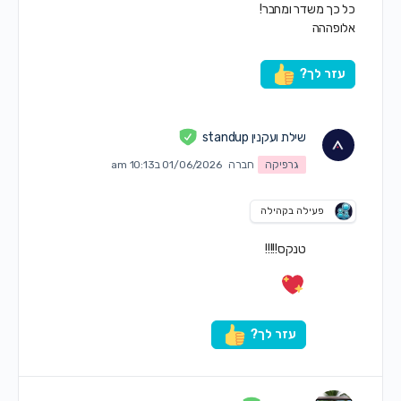
כל כך משדר ומחבר!
אלופההה
עזר לך?
שילת ועקנין standup
גרפיקה
חברה
01/06/2026 ב10:13 am
פעילה בקהילה
טנקס!!!!!
עזר לך?