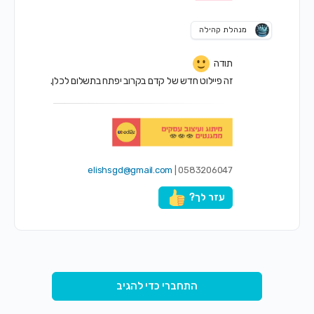
מנהלת קהילה
תודה
זה פיילוט חדש של קדם בקרוב יפתח בתשלום לכלן.
elishsgd@gmail.com
0583206047 |
עזר לך?
התחברי כדי להגיב