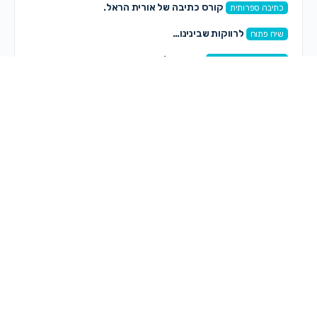
קורס כתיבה של אורית הראל.
כתיבה ספרותית
לרווקות שבינינו…
שיח פתוח
אבן ירושלמית במרפסת-דמה
אדריכלות ועיצוב פנים
התייעצות עם המומחיות בהום סטייליניג
אדריכלות ועיצוב פנים
תגובות חדשות
רותי רותי
on
קצה העולם – הפקה חדשה לנשים ונערות
לפני 1 שעה, 49 דקות
אוריה קדוש
on
פרשת ראה
לפני 2 שעות, 14 דקות
אוריה קדוש
on
מיתוג עם תנועה
לפני 2 שעות, 16 דקות
אוריה קדוש
on
שיתוף חם חם!
לפני 2 שעות, 19 דקות
ספיר כהן זדה
on
מחפשת לקנות שיר לבת מצווה—–