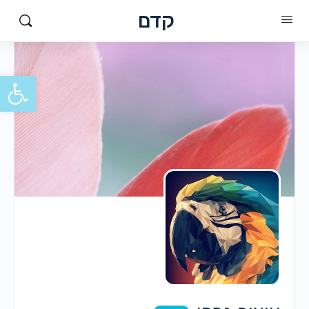
קדם
פתח סרגל