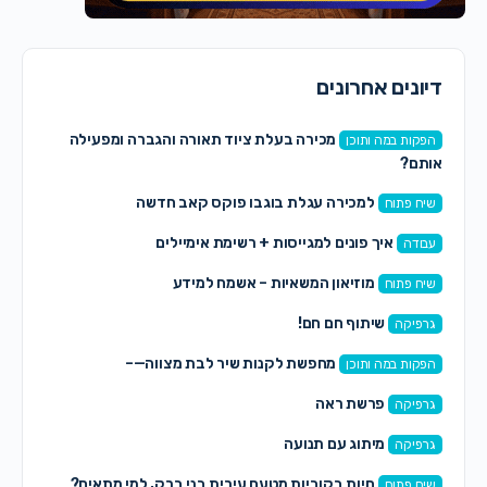
דיונים אחרונים
מכירה בעלת ציוד תאורה והגברה ומפעילה
הפקות במה ותוכן
אותם?
למכירה עגלת בוגבו פוקס קאב חדשה
שיח פתוח
איך פונים למגייסות + רשימת אימיילים
עבודה
מוזיאון המשאיות – אשמח למידע
שיח פתוח
שיתוף חם חם!
גרפיקה
מחפשת לקנות שיר לבת מצווה—–
הפקות במה ותוכן
פרשת ראה
גרפיקה
מיתוג עם תנועה
גרפיקה
חיות בקוביות מטעם עירית בני ברק, למי מתאים?
שיח פתוח