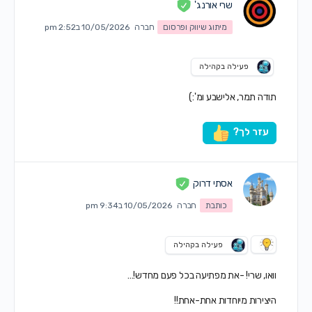
שרי אורנג'
מיתוג שיווק ופרסום
חברה
10/05/2026 ב2:52 pm
פעילה בקהילה
תודה תמר, אלישבע ומ':)
עזר לך?
אסתי דרוק
כותבת
חברה
10/05/2026 ב9:34 pm
פעילה בקהילה
וואו, שרי! -את מפתיעה בכל פעם מחדש!…
היצירות מיוחדות אחת-אחת!!