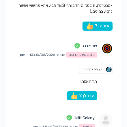
-מצטרפת, ה'יבטל' מיוחד ביותר! (מאד מביע את– מה שאי אפשר
להביע במילים..)
עזר לך?
שרי אורנג'
מיתוג שיווק ופרסום
חברה
10/05/2026 ב11:13 pm
פעילה בקהילה
תודה אסתי!
עזר לך?
Helit Colany
גרפיקה
חברה
11/05/2026 ב11:38 am