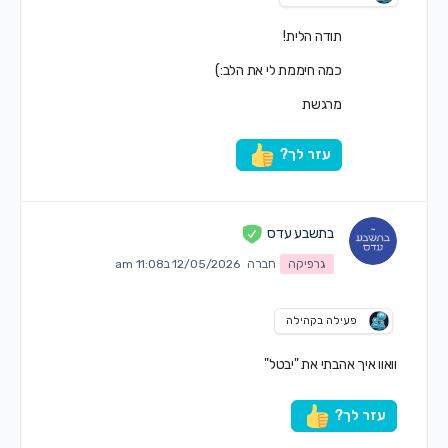
תודה הלית!
כמה חיממת לי את הלב:)
מרגשת
עזר לך?
בתשבע עדס
גרפיקה
חברה
12/05/2026 ב11:08 am
פעילה בקהילה
וואוו איך אהבתי את "יבטל"
עזר לך?