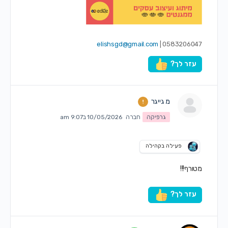
elishsgd@gmail.com
0583206047 |
עזר לך?
מ גייגר
גרפיקה
חברה
10/05/2026 ב9:07 am
פעילה בקהילה
מטורף!!!
עזר לך?