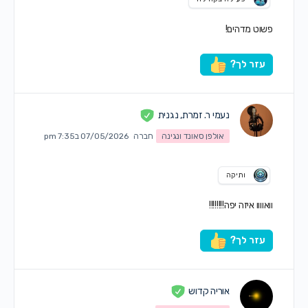
פשוט מדהים!
עזר לך?
נעמי ר. זמרת, נגנית
אולפן סאונד ונגינה
חברה
07/05/2026 ב7:35 pm
ותיקה
וואוווו איזה יפה!!!!!!!!
עזר לך?
אוריה קדוש