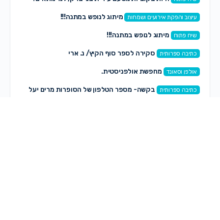
מיתוג לנופש במתנה!!!
עיצוב והפקת אירועים ושמחות
מיתוג לנופש במתנה!!!
שיח פתוח
סקירה לספר סוף הקיץ/ נ. ארי
כתיבה ספרותית
מחפשת אולפניסטית.
אולפן וסאונד
בקשה- מספר הטלפון של הסופרות מרים יעל
כתיבה ספרותית
ושירי כהן
דרושים מורים לחוגים לבנים
הפקות במה ותוכן
תגובות חדשות
גיטי ארנטאל
on
מיתוג עם תנועה
לפני 1 דקה
on
Maya Cross Design
קבוצת מייל לגרפיקאיות
בגנים/בתי ספר