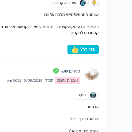
פעילה בקהילה
שניהם מהממים! הייתי הולכת על הבז'
באפור- הרקע מקושקש יותר וזה מפריע מאוד לקריאות, אולי אם תב
קונטרסט לטקסט
עזר לך?
טליה בן שושן
אומנות ועיצוב
חברה
13/08/2025 ב1:08 pm
ותיקה
מהמםם
שניהם כל כך יפים!
אהבתי יותר את הב'ג