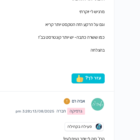
מרגיש לי יוקרתי
וגם על הרקע הזה הטקסט יותר קריא
כמו ששרה כתבה- יש יותר קונטרסט בב'ז
בהצלחה
עזר לך?
אביה רם
גרפיקה
חברה
13/08/2025 ב3:28 pm
פעילה בקהילה
הבז' היה לי יותר נעים לעין!