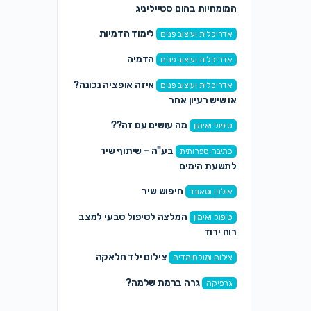
המומחיות בהום סטייליניג
לימוד הדמיות
אדריכלות ועיצוב פנים
הדמיה
אדריכלות ועיצוב פנים
איזה אופציה נכונה?
אדריכלות ועיצוב פנים
או שיש רעיון אחר
מה עושים עם זה??
טיפול ואימון
בע"ה – שיתוף שיר
כתיבה ספרותית
לתשעת הימים
חיפוש שיר
אולפן וסאונד
המלצה לטיפול טבעי למצב
טיפול ואימון
רוח ירוד
צילום ילד חלאקה
צילום ומולטימדיה
גרה ברמת שלמה?
גרפיקה