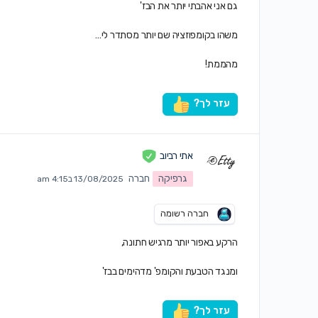
גם אני אהבתי יותר את הבז'
משהו בקומפוזציה שם יותר מסתדר לי…
מהממת!
עזר לך?
אתי רביוב
גרפיקה
חברה
13/08/2025 ב4:15 am
חברה רשומה
הרקע באפור יותר מרגיש חתונה,
ומנגד הטבעת והקומפ' מדהימים בבז'
עזר לך?