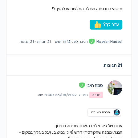
מישהי התנסתה ויש לה המלצות או להפך?!
עזר לך?
Maayan Hadasi
הגיבה
לפני 12 חודשים
21 חברות
·
21 תגובות
21 תגובות
טובה ראבי
חברה
חברה
23/08/2022 ב8:30 am
חברה רשומה
אחות של גיסתי למדה שם כשהיתה בתיכון.
הבנתי ממנה שהקורס די דורש (אולי גם ש.ב., אבל בעיקר במקום –