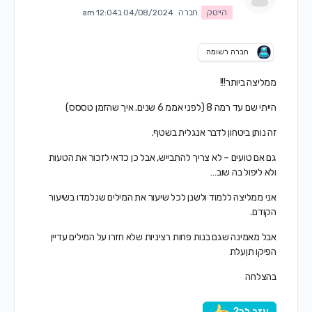
הייטק
חברה
04/08/2024 ב12:04 am
חברה רשומה
ממליצה ביותר!!!
הייתי שם עד רמה 8 (לפני אממ 6 שנים. איך שהזמן טססס)
זה נותן ביטחון לדבר אנגלית בשטף.
גם אם טועים – לא צריך להתבייש, אבל כן כדאי לזכור את הטעות
ולא ליפול בה שוב…
אני ממליצה ללמוד ולשנן לכל שיעור את המילים שנלמדו בשיעור
הקודם.
אבל מאמינה שגם בנות פחות רציניות שלא חזרו על המילים עדיין
הפיקו תןעלת
בהצלחה
עזר לך?