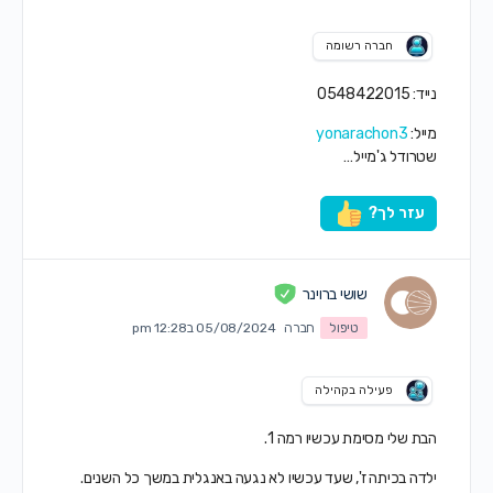
חברה רשומה
נייד: 0548422015
מייל:
yonarachon3
שטרודל ג'מייל…
עזר לך?
שושי ברוינר
טיפול
חברה
05/08/2024 ב12:28 pm
פעילה בקהילה
הבת שלי מסימת עכשיו רמה 1.
ילדה בכיתה ז', שעד עכשיו לא נגעה באנגלית במשך כל השנים.