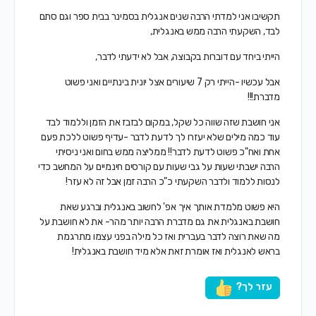
תקשיבו אני למדתי הרבה שנים אנגלית בסמינר בבית ספר וגם סתם
לבד, השקעתי הרבה ממש באנגלית,
הייתי ביחד עם דוברות בקבוצה, אבל לא ידעתי לדבר,
אבל עכשיו -הייתי רק 7 שיעורים אצל יונית בינתיים ואני פשוט
מדברת!!!
אני חושבת שזה שווה כל שקל, במקום לבזבז את הזמן וללמוד לבד
עוד כמה מילים שלא יעזרו לך לדעת לדבר -עדיף פשוט ללכת פעם
אחת ואח"כ פשוט לדעת לדבר!! ממליצה ממש בחום ואני ניסיתי
הרבה ישבתי שעות על גבי שעות עם קורסים חינמיים על המחשב כדי
לנסות ללמוד ולדבר השקעתי כ"כ הרבה זמן אבל זה לא עזר!
היא פשוט מלמדת אותך איך אפ' לחשוב באנגלית וברגע שאת
חושבת באנגלית את גם מדברת הרבה יותר מהר- את לא חושבת על
מה שאת רוצה לדבר בעברית ואז כל מילה בפני עצמו מתרגמת
בראש לאנגלית ואז אומרת זאת אלא מיד חושבת באנגלית!
עזר לך?