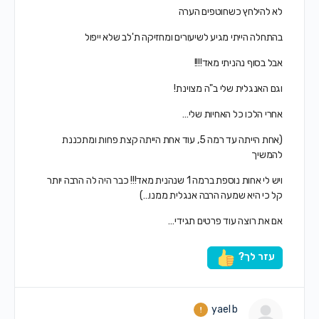
לא להילחץ כשחוטפים הערה
בהתחלה הייתי מגיע לשיעורים ומחזיקה ת'לב שלא ייפול
אבל בסוף נהניתי מאד!!!!
וגם האנגלית שלי ב"ה מצוינת!
אחרי הלכו כל האחיות שלי…
(אחת הייתה עד רמה 5, עוד אחת הייתה קצת פחות ומתכננת
להמשיך
ויש לי אחות נוספת ברמה 1 שנהנית מאד!!! כבר היה לה הרבה יותר
קל כי היא שמעה הרבה אנגלית ממנו…)
אם את רוצה עוד פרטים תגידי…
עזר לך?
yael b