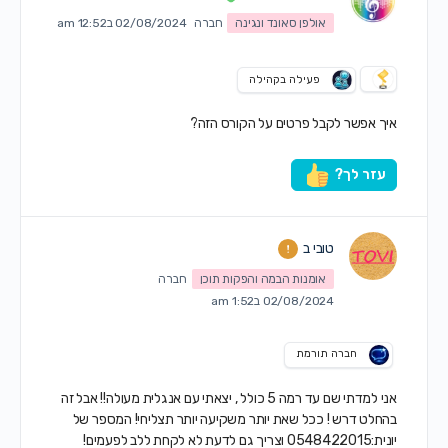
אולפן סאונד ונגינה
חברה
02/08/2024 ב12:52 am
פעילה בקהילה
איך אפשר לקבל פרטים על הקורס הזה?
עזר לך?
טובי ב
אומנות הבמה והפקות תוכן
חברה
02/08/2024 ב1:52 am
חברה תורמת
אני למדתי שם עד רמה 5 כולל , יצאתי עם אנגלית מעולה!! אבל זה
בהחלט דרש ! ככל שאת יותר משקיעה יותר תצליחי! המספר של
יונית:0548422015 וצריך גם לדעת לא לקחת ללב לפעמים!