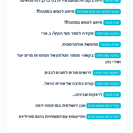
חיות בקוביות מטעם עירית בני ברק, למי מתאים?
שיח פתוח
מיתוג לנופש במתנה!!!
עיצוב והפקת אירועים ושמחות
מיתוג לנופש במתנה!!!
שיח פתוח
סקירה לספר סוף הקיץ/ נ. ארי
כתיבה ספרותית
מחפשת אולפניסטית.
אולפן וסאונד
בקשה- מספר הטלפון של הסופרות מרים יעל
כתיבה ספרותית
ושירי כהן
דרושים מורים לחוגים לבנים
הפקות במה ותוכן
קורס כתיבה של אורית הראל.
כתיבה ספרותית
לרווקות שבינינו…
שיח פתוח
אבן ירושלמית במרפסת-דמה
אדריכלות ועיצוב פנים
התייעצות עם המומחיות בהום סטייליניג
אדריכלות ועיצוב פנים