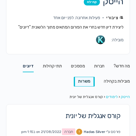
הייטק
קהילה
ציבורי
פעילות אחרונה: לפני יום אחד
ליצירת דיון חדש בחרי את הפורום המתאים מתוך הלשונית "דיונים"
מובילה:
מה חדש?
חברות
מסמכים
תתי קהילות
דיונים
מובילות בקהילה
משרות
הייטק
‹
לימודים
‹
קורס אנגלית של יונית
קורס אנגלית של יונית
פורסם ע"י
Hadas Silver
חברה
on 21/08/2022 ב1:15 pm