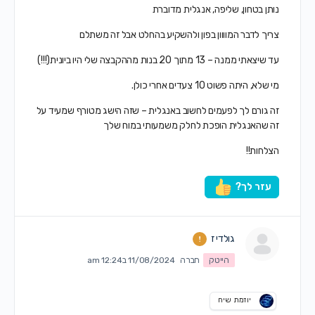
נותן בטחון, שליפה, אנגלית מדוברת
צריך לדבר המוווון בפון ולהשקיע בהחלט אבל זה משתלם
עד שיצאתי ממנה – 13 מתוך 20 בנות מההקבצה שלי היו ביונית(!!!)
מי שלא, היתה פשוט 10 צעדים אחרי כולן.
זה גורם לך לפעמים לחשוב באנגלית – שזה הישג מטורף שמעיד על
זה שהאנגלית הופכת לחלק משמעותי במוח שלך
הצלחות!!
עזר לך?
גולדי ז
הייטק
חברה
11/08/2024 ב12:24 am
יוזמת שיח