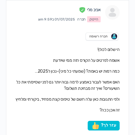
אביב מלי
הייטק
חברה
01/07/2025 ב9:59 am
חברה רשומה
הי שלום לכולן!
אשמח לפרטים על הקורס הזה ממי שיודעת
כמה רמות יש באמת? (שמעתי כל מיני)-נכון ל2025…
האם אפשר לעבור באמצע לרמה גבוה יותר גם לפני שסיימתי את כל
השיעורים? ואיך זה מבחינת תשלום?
ולפי התגובות כאן עלה רושם של טיפוס קצת מפחיד, ביקורתי ומלחיץ
זה אכן ככה?
עזר לך?