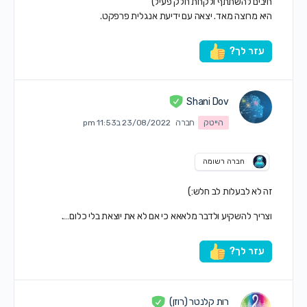
חיבים להשתתף ולקחת חלק פעיל)
היא מרוצה מאד. יצאה עם ידיעת אנגלית פרפקט.
עזר לך?
Shani Dov
הייטק
חברה
23/08/2022 ב11:53 pm
חברה רשומה
זה לא לבעלות לב חלש:)
וצריך להשקיע ולדבר מלאאא כי אם לא את יוצאת בלי כלום….
עזר לך?
רות קלנטר (רוזן)