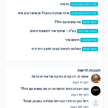
הדמיה
אדריכלות ועיצוב פנים
איזה אופציה נכונה? או שיש רעיון אחר
אדריכלות ועיצוב פנים
מה עושים עם זה??
טיפול ואימון
בע"ה – שיתוף שיר לתשעת הימים
כתיבה ספרותית
חיפוש שיר
אולפן וסאונד
המלצה לטיפול טבעי למצב רוח ירוד
טיפול ואימון
תגובות חדשות
אסתי ת.
on
קורס כתיבה של אורית הראל.
לפני 9 דקות
טובי וינברג ניהול תזמורות
on
מה עושים עם זה??
לפני 16 דקות
רחל כהן
on
חדר הבריחה ממלכה במבחן. שווה?
לפני 29 דקות