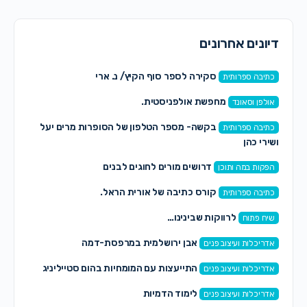
דיונים אחרונים
סקירה לספר סוף הקיץ/ נ. ארי
כתיבה ספרותית
מחפשת אולפניסטית.
אולפן וסאונד
בקשה- מספר הטלפון של הסופרות מרים יעל
כתיבה ספרותית
ושירי כהן
דרושים מורים לחוגים לבנים
הפקות במה ותוכן
קורס כתיבה של אורית הראל.
כתיבה ספרותית
לרווקות שבינינו…
שיח פתוח
אבן ירושלמית במרפסת-דמה
אדריכלות ועיצוב פנים
התייעצות עם המומחיות בהום סטייליניג
אדריכלות ועיצוב פנים
לימוד הדמיות
אדריכלות ועיצוב פנים