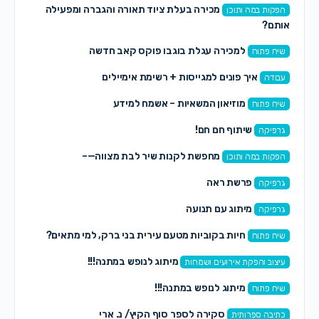
מכירה בעלת ציוד תאורה והגברה ומפעילה
הפקות במה ותוכן
אותם?
למכירה עגלת בוגבו פוקס קאב חדשה
שיח פתוח
איך פונים למגייסות + רשימת אימיילים
עבודה
מוזיאון המשאיות – אשמח למידע
שיח פתוח
שיתוף חם חם!
גרפיקה
מחפשת לקנות שיר לבת מצווה—–
הפקות במה ותוכן
פרשת ראה
גרפיקה
מיתוג עם תנועה
גרפיקה
חיות בקוביות מטעם עירית בני ברק, למי מתאים?
שיח פתוח
מיתוג לנופש במתנה!!!
עיצוב והפקת אירועים ושמחות
מיתוג לנופש במתנה!!!
שיח פתוח
סקירה לספר סוף הקיץ/ נ. ארי
כתיבה ספרותית