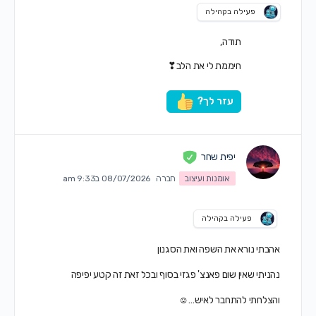
פעילה בקהילה
תודה,
חיממת לי את הלב❣
עזר לך?
יפית שחר
אומנות ועיצוב
חברה
08/07/2026 ב9:33 am
פעילה בקהילה
אהבתי נורא את השפה ואת הסגנון
נהניתי שאין שום פאנצ' פגזי בסוף ובכל זאת זה קטע יפיפה
והצלחתי להתחבר לאיש…☺