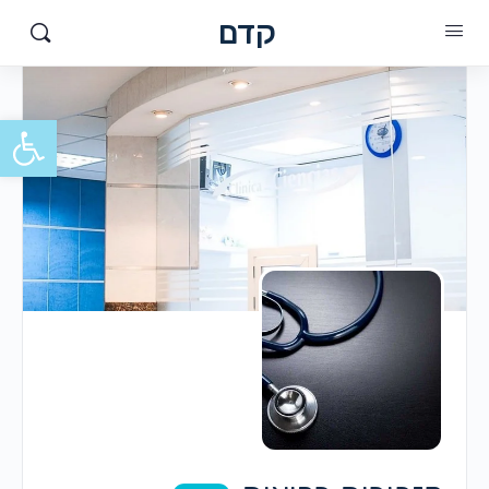
קדם
פתח סרגל