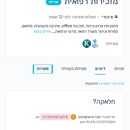
מזכירות רפואית
קהילה
ציבורי
פעילות אחרונה: לפני 12 שעות
מיומנויות ארגון וניהול, תוכנות office, אתיקה מקצועית, מחשוב,
ספרות וניהול משרד רפואי, מדעי הרפואה,...
פירוט נוסף
מובילות:
חברות
דיונים
מובילות בקהילה
משרות
מזכירות רפואית
‹
חלאקה?
חלאקה?
פורסם ע"י
שנה מישקובסקי
צילום ומולטימדיה
on
07/07/2026 ב10:41 pm