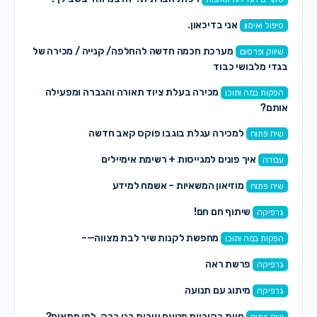
אני בדיכאון.
טיפול ואימון
מערכת חכמה חדשה להחלפה/ קנייה / מכירה של
שיווק ופרסום
בגדי מלבושי כבוד
מכירה בעלת ציוד תאורה והגברה ומפעילה
הפקות במה ותוכן
אותם?
למכירה עגלת בוגבו פוקס קאב חדשה
שיח פתוח
איך פונים למגייסות + רשימת אימיילים
עבודה
מוזיאון המשאיות – אשמח למידע
שיח פתוח
שיתוף חם חם!
גרפיקה
מחפשת לקנות שיר לבת מצווה—–
הפקות במה ותוכן
פרשת ראה
גרפיקה
מיתוג עם תנועה
גרפיקה
חיות בקוביות מטעם עירית בני ברק, למי מתאים?