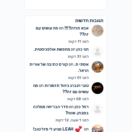
תגובות חדשות
אבא תודה!! !!!
on
מה עושים עם
זה??
לפני 11 דקות
חני כהן
on
מחפשת אולפניסטית.
לפני 31 דקות
אסתי ת.
on
קורס כתיבה של אורית
הראל.
לפני 51 דקות
טובי וינברג ניהול תזמורות
on
מה
עושים עם זה??
לפני 58 דקות
רחל כהן
on
חדר הבריחה ממלכה
במבחן. שווה?
לפני 1 שעה, 12 דקות
on
LEAH
מגיע לי מזל טוב!