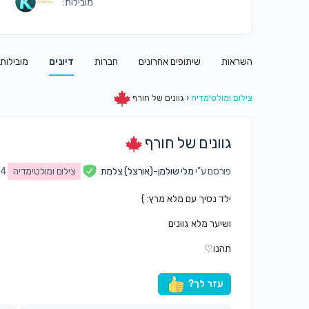
מובילות:
השראות
שיתופים אחרונים
חברות
דיונים
מובילות
צילום ומולטימדיה
‹
גוונים של חורף
גוונים של חורף
פורסם ע"י
מלי שולמן-(אורצל) צלמת
צילום ומולטימדיה
024
ילד נסיך עם מלא מרץ: )
ושיער מלא גוונים
תהנו♡
עזר לך?