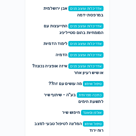
אבן ירושלמית
אדריכלות ועיצוב פנים
במרפסת-דמה
התייעצות עם
אדריכלות ועיצוב פנים
המומחיות בהום סטייליניג
לימוד הדמיות
אדריכלות ועיצוב פנים
הדמיה
אדריכלות ועיצוב פנים
איזה אופציה נכונה?
אדריכלות ועיצוב פנים
או שיש רעיון אחר
מה עושים עם זה??
טיפול ואימון
בע"ה – שיתוף שיר
כתיבה ספרותית
לתשעת הימים
חיפוש שיר
אולפן וסאונד
המלצה לטיפול טבעי למצב
טיפול ואימון
רוח ירוד