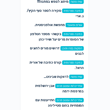
מיתוג לנופש במתנה!!!
שיח פתוח
סקירה לספר סוף הקיץ/
כתיבה ספרותית
נ. ארי
מחפשת אולפניסטית.
אולפן וסאונד
בקשה- מספר הטלפון
כתיבה ספרותית
של הסופרות מרים יעל ושירי כהן
דרושים מורים לחוגים
הפקות במה ותוכן
לבנים
קורס כתיבה של אורית
כתיבה ספרותית
הראל.
לרווקות שבינינו…
שיח פתוח
אבן ירושלמית
אדריכלות ועיצוב פנים
במרפסת-דמה
התייעצות עם
אדריכלות ועיצוב פנים
המומחיות בהום סטייליניג