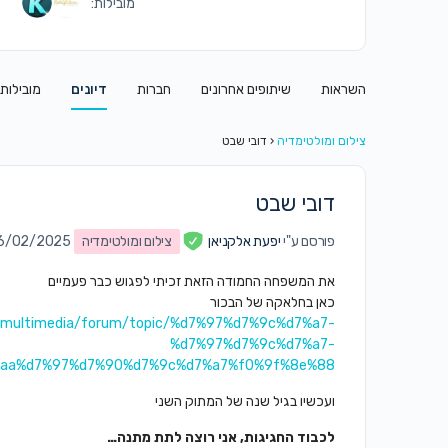
מובילות:
השראות
שיתופים אחרונים
חברות
דיונים
מובילות
צילום ומולטימדיה
‹
דובי שבט
דובי שבט
פורסם ע"י
יפעת אלקניאן
צילום ומולטימדיה
on 16/02/2025 ב50
את המשפחה החמודה הזאת זכיתי לפגוש כבר פעמיים
כאן בחלאקה של הבכור
ups/multimedia/forum/topic/%d7%97%d7%9c%d7%a7-
%d7%97%d7%9c%d7%a7-
aa%d7%97%d7%90%d7%9c%d7%a7%f0%9f%8e%88/
ועכשיו בגיל שנה של המתוק השני
לכבוד החגיגות, אני רוצה לתת מתנה…