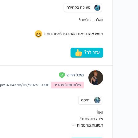
פעילה בקהילה
וואלה– שלמות!
ממש אהבתי את האמבטיה! איזה חמוד
עזר לך?
מיכל הרוש
צילום ומולטימדיה
חברה
18/02/2025 ב4:04 pm
ותיקה
וואו!
איזה מוכשרת!!
תמונות מהממות~~