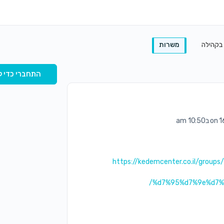
 בקהילה
משרות
התחברי כדי ל
10: am
https://kedemcenter.co.il/gro
%d7%95%d7%9e%d7%