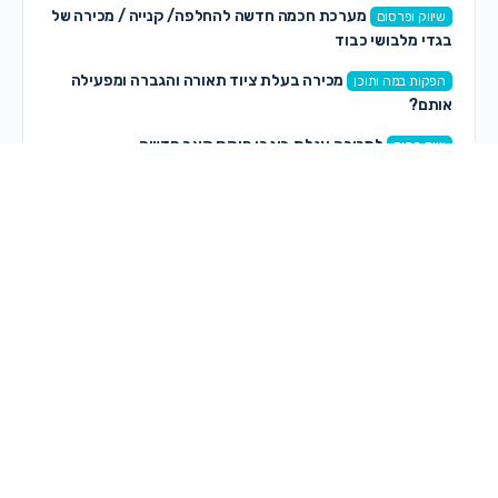
מערכת חכמה חדשה להחלפה/ קנייה / מכירה של
שיווק ופרסום
בגדי מלבושי כבוד
מכירה בעלת ציוד תאורה והגברה ומפעילה
הפקות במה ותוכן
אותם?
למכירה עגלת בוגבו פוקס קאב חדשה
שיח פתוח
איך פונים למגייסות + רשימת אימיילים
עבודה
תגובות חדשות
on
Malka K
המלצות למחשב לאדריכלות
לפני 9 דקות
חני סגל
on
שאלה על עוסק פטור – אשמח לתשובות
לפני 2 שעות, 9 דקות
on
Lizi
לימוד צילום
לפני 2 שעות, 20 דקות
on
Lizi
לימוד צילום