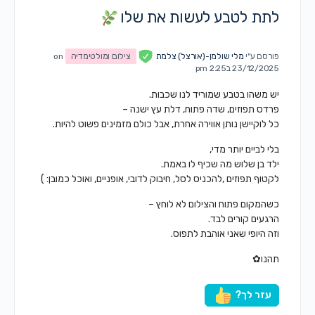
לתת לטבע לעשות את שלו
פורסם ע"י
מלי שולמן-(אורצל) צלמת
צילום ומולטימדיה
on
23/12/2025 ב2:25 pm
יש משהו בטבע שמוריד לנו שכבות.
פרדס תפוזים, שדה פתוח, דלת עץ ישנה –
כל לוקיישן נותן אווירה אחרת, אבל כולם מזמינים פשוט להיות.
בלי לביים יותר מדי,
ילד בן שלוש מה שכיף לו באמת.
לקטוף תפוזים ,להכניס לסל, חיבוק לדובי, אופניים, ואוכל כמובן: )
כשהמקום פתוח והצילום לא לוחץ –
הרגעים קורים לבד.
וזה היופי שאני אוהבת לתפוס.
תהנו✿​
עזר לך?