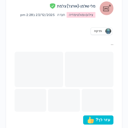
מלי שולמן-(אורצל) צלמת
צילום ומולטימדיה
חברה
23/12/2025 ב2:28 pm
ותיקה
…
עזר לך?