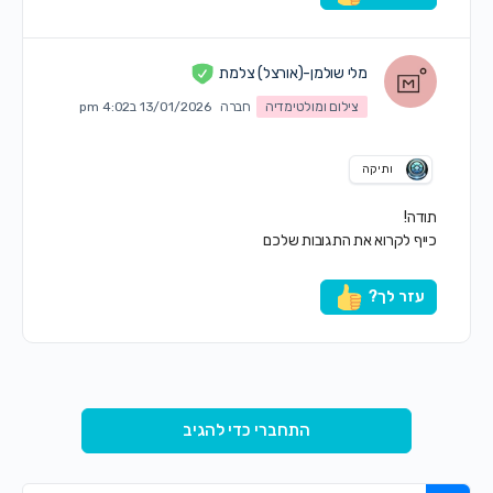
מלי שולמן-(אורצל) צלמת
צילום ומולטימדיה
חברה
13/01/2026 ב4:02 pm
ותיקה
תודה!
כייף לקרוא את התגובות שלכם
עזר לך?
התחברי כדי להגיב