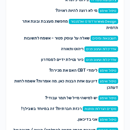
מי לא רוצה להיות ראויה?
טיפול ואימון
מחפשת מעצבת ובונת אתר
Web Design וורדפרס ואלמנטור
תדמית
שאלה על עוסק פטור – אשמח לתשובות
חשבונאות ומיסים
ריהוט ותאורה
אדריכלות ועיצוב פנים
כיור נטילת ידיים למסדרון
אדריכלות ועיצוב פנים
לימודי CBT האם את מכירה?
טיפול ואימון
דיון עם אחת הבנות כאן. מה אומרות? אשמח לחוות
טיפול ואימון
דעתכן
יש למישהי מייל של תמר עבודי?
טיפול ואימון
רכזת חברתית? זה במיוחד בשבילך!
סקרים הגרלות ומתנות
אני בדיכאון.
טיפול ואימון