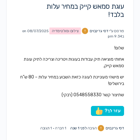
עוגת סמאש קייק במחיר עלות
בלבד!
פורסם ע"י
דסי גרינבוים
צילום ומולטימדיה
on 08/07/2025
ב9:34 pm
שלום!
אחותי מוציאה תיק עבודות בעוגות ויטרינה וצריכה לתיק עוגת
סמאש קייק,
יש מישהי מעוניינת לעוגה כזאת השבוע במחיר עלות – 80 ש"ח
בירושלים!
שתיצור קשר 0548558330 (רבקי)
עזר לך?
דסי גרינבוים
הגיבה
לפני 1 שנה
1 חברה
·
1 תגובה