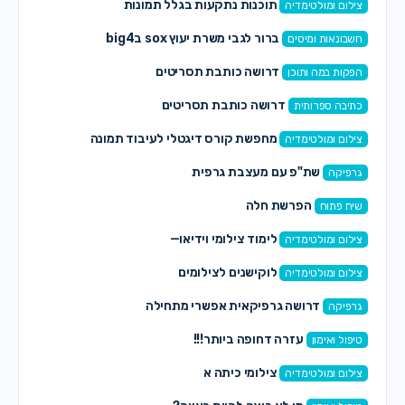
תוכנות נתקעות בגלל תמונות
צילום ומולטימדיה
ברור לגבי משרת יעוץ sox בbig4
חשבונאות ומיסים
דרושה כותבת תסריטים
הפקות במה ותוכן
דרושה כותבת תסריטים
כתיבה ספרותית
מחפשת קורס דיגטלי לעיבוד תמונה
צילום ומולטימדיה
שת"פ עם מעצבת גרפית
גרפיקה
הפרשת חלה
שיח פתוח
לימוד צילומי וידיאו—
צילום ומולטימדיה
לוקישנים לצילומים
צילום ומולטימדיה
דרושה גרפיקאית אפשרי מתחילה
גרפיקה
עזרה דחופה ביותר!!!
טיפול ואימון
צילומי כיתה א
צילום ומולטימדיה