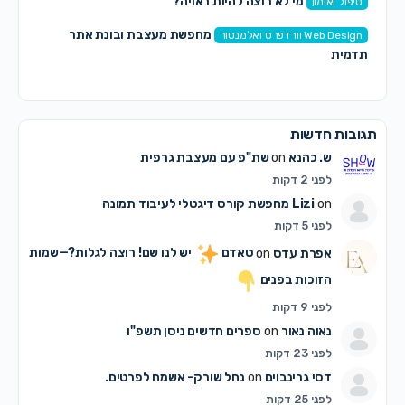
מי לא רוצה להיות ראויה?
טיפול ואימון
מחפשת מעצבת ובונת אתר
Web Design וורדפרס ואלמנטור
תדמית
תגובות חדשות
ש. כהנא
on
שת"פ עם מעצבת גרפית
לפני 2 דקות
on
Lizi
מחפשת קורס דיגטלי לעיבוד תמונה
לפני 5 דקות
אפרת עדס
on
טאדם
יש לנו שם! רוצה לגלות?—שמות
הזוכות בפנים
לפני 9 דקות
נאוה נאור
on
ספרים חדשים ניסן תשפ"ו
לפני 23 דקות
דסי גרינבוים
on
נחל שורק- אשמח לפרטים.
לפני 25 דקות