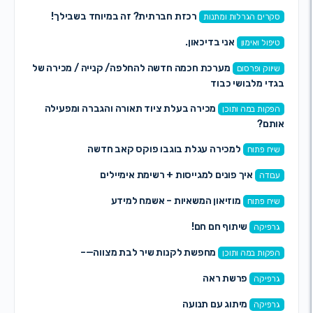
רכזת חברתית? זה במיוחד בשבילך!
קרים הגרלות ומתנות
אני בדיכאון.
פול ואימון
מערכת חכמה חדשה להחלפה/ קנייה / מכירה של
יווק ופרסום
די מלבושי כבוד
מכירה בעלת ציוד תאורה והגברה ומפעילה
פקות במה ותוכן
תם?
למכירה עגלת בוגבו פוקס קאב חדשה
יח פתוח
איך פונים למגייסות + רשימת אימיילים
בודה
מוזיאון המשאיות – אשמח למידע
יח פתוח
שיתוף חם חם!
רפיקה
מחפשת לקנות שיר לבת מצווה—–
פקות במה ותוכן
פרשת ראה
רפיקה
מיתוג עם תנועה
רפיקה