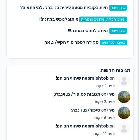
חיות בקוביות מטעם עירית בני ברק, למי מתאים?
יח פתוח
מיתוג לנופש במתנה!!!
יצוב והפקת אירועים ושמחות
מיתוג לנופש במתנה!!!
יח פתוח
סקירה לספר סוף הקיץ/ נ. ארי
תיבה ספרותית
בות חדשות
on
neomishtob
שיתוף חם חם!
לפני 1 דקה
מירי
on
תגובות לסיפור/ מ. וינברג
לפני 3 דקות
מירי
on
סיפור/ מ. וינברג
לפני 6 דקות
on
neomishtob
שיתוף חם חם!
לפני 11 דקות