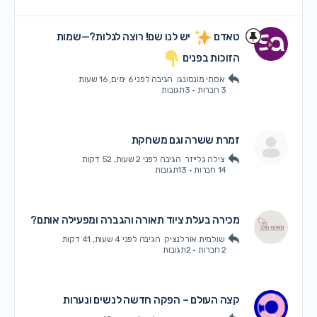
טאדם
יש לנו שם! רוצה לגלות?—שמות
הזוכות בפנים
אסתי מונסונגו
הגיבה
לפני 6 ימים, 16 שעות
3 חברות
·
3תגובות
זמרת ששרה וגם משחקת
צילה גלייזר
הגיבה
לפני 2 שעות, 52 דקות
14 חברות
·
13תגובות
מכירה בעלת ציוד תאורה והגברה ומפעילה אותם?
שולמית אורלנציק
הגיבה
לפני 4 שעות, 41 דקות
2 חברות
·
2תגובות
קצה העולם – הפקה חדשה לנשים ונערות