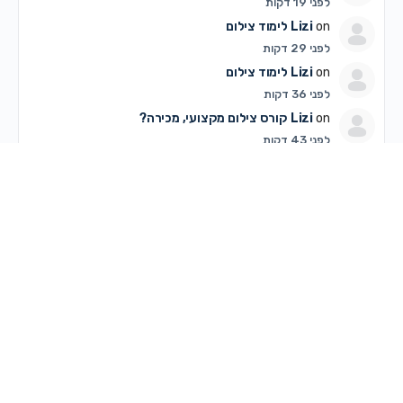
לפני 19 דקות
on
Lizi
לימוד צילום
לפני 29 דקות
on
Lizi
לימוד צילום
לפני 36 דקות
on
Lizi
קורס צילום מקצועי, מכירה?
לפני 43 דקות
מירי
on
דיון עם אחת הבנות כאן. מה אומרות? אשמח לחוות
דעתכן
לפני 1 שעה, 7 דקות
on
C K
שאלה על עוסק פטור – אשמח לתשובות
לפני 1 שעה, 11 דקות
on
ulpantrance
מחפשת גרפיקאית מקצועית
לפני 1 שעה, 35 דקות
רחלי ש
on
מוזיאון המשאיות – אשמח למידע
לפני 2 שעות, 15 דקות
מלכי שטרן
on
הדמיה
לפני 2 שעות, 23 דקות