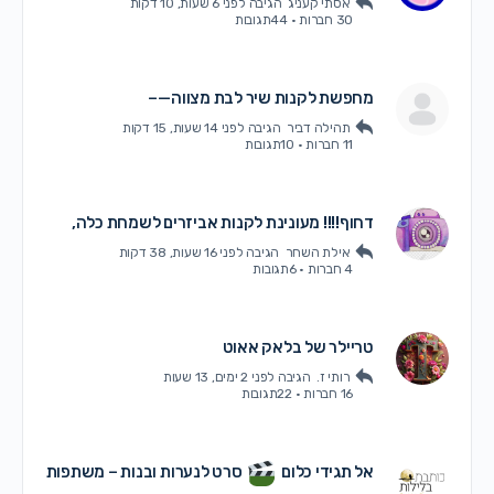
אסתי קעניג
הגיבה
לפני 6 שעות, 10 דקות
30 חברות
·
44תגובות
מחפשת לקנות שיר לבת מצווה—–
תהילה דביר
הגיבה
לפני 14 שעות, 15 דקות
11 חברות
·
10תגובות
דחוף!!!! מעונינת לקנות אביזרים לשמחת כלה,
אילת השחר
הגיבה
לפני 16 שעות, 38 דקות
4 חברות
·
6תגובות
טריילר של בלאק אאוט
רותי ז.
הגיבה
לפני 2 ימים, 13 שעות
16 חברות
·
22תגובות
אל תגידי כלום
סרט לנערות ובנות – משתפות