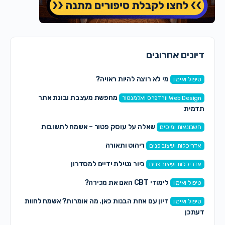
דיונים אחרונים
מי לא רוצה להיות ראויה?
טיפול ואימון
מחפשת מעצבת ובונת אתר
Web Design וורדפרס ואלמנטור
תדמית
שאלה על עוסק פטור – אשמח לתשובות
חשבונאות ומיסים
ריהוט ותאורה
אדריכלות ועיצוב פנים
כיור נטילת ידיים למסדרון
אדריכלות ועיצוב פנים
לימודי CBT האם את מכירה?
טיפול ואימון
דיון עם אחת הבנות כאן. מה אומרות? אשמח לחוות
טיפול ואימון
דעתכן