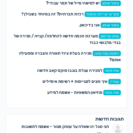
יש למישהי מייל של תמר עבודי?
טיפול ואימון
רכזת חברתית? זה במיוחד בשבילך!
סקרים הגרלות ומתנות
אני בדיכאון.
טיפול ואימון
מערכת חכמה חדשה להחלפה/ קנייה / מכירה של
שיווק ופרסום
בגדי מלבושי כבוד
מכירה בעלת ציוד תאורה והגברה ומפעילה
הפקות במה ותוכן
אותם?
למכירה עגלת בוגבו פוקס קאב חדשה
שיח פתוח
איך פונים למגייסות + רשימת אימיילים
עבודה
מוזיאון המשאיות – אשמח למידע
שיח פתוח
תגובות חדשות
חני סגל
on
שאלה על עוסק פטור – אשמח לתשובות