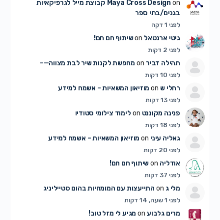
on
Maya Cross Design
קבוצת מייל לגרפיקאיות
בגנים/בתי ספר
לפני 1 דקה
גיטי ארנטאל
on
שיתוף חם חם!
לפני 2 דקות
תהילה דביר
on
מחפשת לקנות שיר לבת מצווה—–
לפני 10 דקות
רחלי ש
on
מוזיאון המשאיות – אשמח למידע
לפני 13 דקות
פנינה מקוננט
on
לימוד צילומי סטודיו
לפני 18 דקות
גאליה עיני
on
מוזיאון המשאיות – אשמח למידע
לפני 20 דקות
אודליה
on
שיתוף חם חם!
לפני 37 דקות
מלי ג
on
התייעצות עם המומחיות בהום סטייליניג
לפני 1 שעה, 14 דקות
מרים גלבוע
on
מגיע לי מזל טוב!