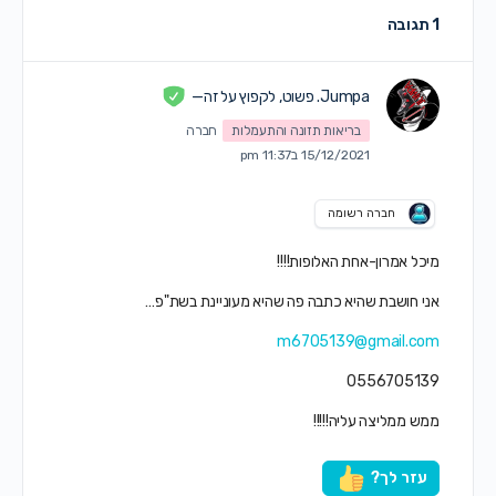
1 תגובה
Jumpa. פשוט, לקפוץ על זה—
בריאות תזונה והתעמלות
חברה
15/12/2021 ב11:37 pm
חברה רשומה
מיכל אמרון-אחת האלופות!!!!
אני חושבת שהיא כתבה פה שהיא מעוניינת בשת"פ…
m6705139@gmail.com
0556705139
ממש ממליצה עליה!!!!!
עזר לך?