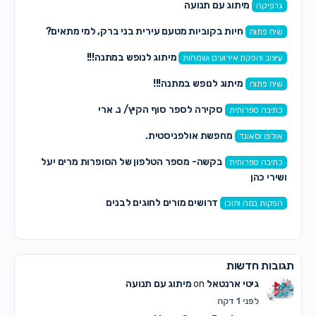
מיתוג עם תנועה
גרפיקה
חיות בקוביות מטעם עירית בני ברק, למי מתאים?
שיח פתוח
מיתוג לנופש במתנה!!!
עיצוב והפקת אירועים ושמחות
מיתוג לנופש במתנה!!!
שיח פתוח
סקירה לספר סוף הקיץ/ נ. ארי
כתיבה ספרותית
מחפשת אולפניסטית.
אולפן וסאונד
בקשה- מספר הטלפון של הסופרות מרים יעל
כתיבה ספרותית
ושירי כהן
דרושים מורים לחוגים לבנים
הפקות במה ותוכן
תגובות חדשות
גיטי ארנטאל
on
מיתוג עם תנועה
לפני 1 דקה