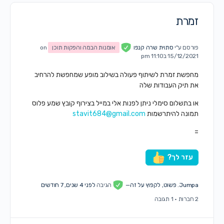
זמרת
פורסם ע"י
סתוית שרה קנפו
אומנות הבמה והפקות תוכן
on
15/12/2021 ב11:10 pm
מחפשת זמרת לשיתוף פעולה בשילוב מופע שמחפשת להרחיב
את תיק העבודות שלה
או בתשלום סימלי ניתן לפנות אלי במייל בצירוף קובץ שמע פלוס
תמונה להיתרשמות
stavit684@gmail.com
=
עזר לך?
Jumpa. פשוט, לקפוץ על זה—
הגיבה
לפני 4 שנים, 7 חודשים
2 חברות
·
1 תגובה