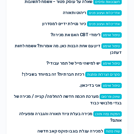
שאלה על עוסק פטור – אשמח לתשובות
חשבונאות ומיסים
ריהוט ותאורה
אדריכלות ועיצוב פנים
כיור נטילת ידיים למסדרון
אדריכלות ועיצוב פנים
לימודי CBT האם את מכירה?
טיפול ואימון
דיון עם אחת הבנות כאן. מה אומרות? אשמח לחוות
טיפול ואימון
דעתכן
יש למישהי מייל של תמר עבודי?
טיפול ואימון
רכזת חברתית? זה במיוחד בשבילך!
סקרים הגרלות ומתנות
אני בדיכאון.
טיפול ואימון
מערכת חכמה חדשה להחלפה/ קנייה / מכירה של
שיווק ופרסום
בגדי מלבושי כבוד
מכירה בעלת ציוד תאורה והגברה ומפעילה
הפקות במה ותוכן
אותם?
למכירה עגלת בוגבו פוקס קאב חדשה
שיח פתוח