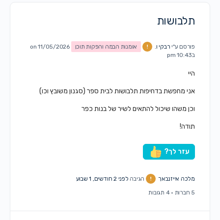
תלבושות
פורסם ע"י
רבקי ו.
אומנות הבמה והפקות תוכן
on 11/05/2026
ב10:43 pm
היי
אני מחפשת בדחיפות תלבושות לבית ספר (סגנון משובץ וכו)
וכן משהו שיכול להתאים לשיר של בנות כפר
תודה!
עזר לך?
מלכה אייזנבאך
הגיבה
לפני 2 חודשים, 1 שבוע
5 חברות
·
4 תגובות