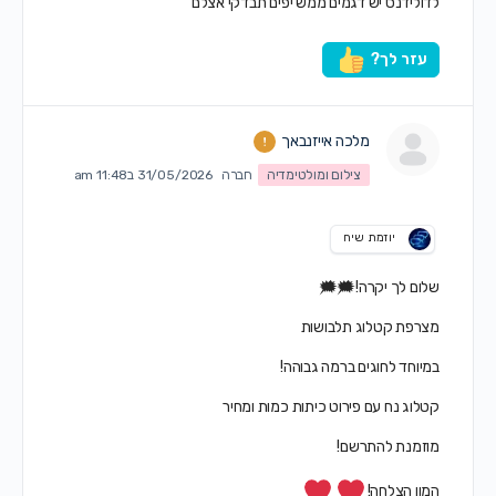
לדולידנס יש דגמים ממש יפים תבדקי אצלם
עזר לך?
מלכה אייזנבאך
צילום ומולטימדיה
חברה
31/05/2026 ב11:48 am
יוזמת שיח
שלום לך יקרה!🗯🗯
מצרפת קטלוג תלבושות
במיוחד לחוגים ברמה גבוהה!
קטלוג נח עם פירוט כיתות כמות ומחיר
מוזמנת להתרשם!
המון הצלחה!