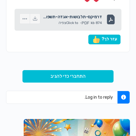
דרמיקס-תלבושות-אגדה-תשפו-1.pdf
874 kb
PDF
-
Click to
צפיה
עזר לך?
התחברי כדי להגיב
Log in to reply.