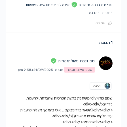
טובי וינברג ניהול תזמורות
הגיבה
לפני 10 חודשים, 2 שבועות
1 חברה
·
1 תגובה
שמורה
1 תגובה
טובי וינברג ניהול תזמורות
אולפן סאונד ונגינה
חברה
21/09/2025 ב9:38 pm
ותיקה
שלום כולן<div>משתפת בקצת הסרטות שהצלחתי להעלות
לדרייב</div><div>
</div><div>(השאר בדרופבוקס…..אולי בהמשך אצליח להעלות
עוד חלקים אחרים מהאירוע)</div><div>
</div><div>בהנאה</div><div>