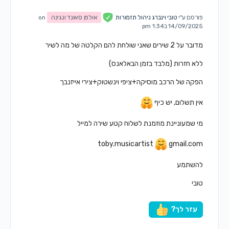
פורסם ע"י
טובי וינברג ניהול תזמורות
אולפן סאונד ונגינה
on
14/09/2025 ב1:34 pm
מדובר על 2 שירים שאני שולחת להם הקלטה של מה לשיר
ללא חזרות (מלבד בזמן הבאלאנס)
הפקה של הרכב מוסיקה+ציפי וינשטוק+צירי אייזנבך
אין תשלום, יש כיף
מי שמעוניינת מוזמנת לשלוח קטע שירה למייל
toby.musicartist
gmail.com
להשתמע
טובי
עזר לך?