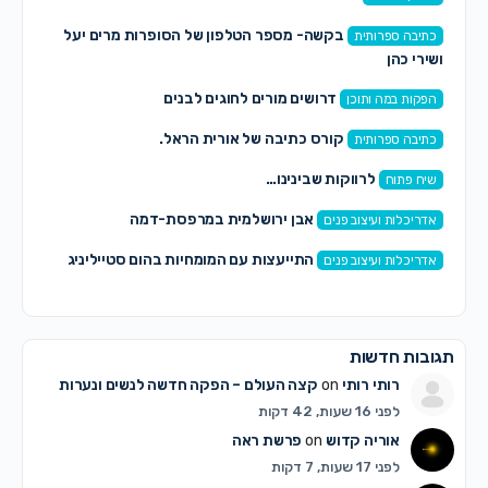
בקשה- מספר הטלפון של הסופרות מרים יעל
כתיבה ספרותית
ושירי כהן
דרושים מורים לחוגים לבנים
הפקות במה ותוכן
קורס כתיבה של אורית הראל.
כתיבה ספרותית
לרווקות שבינינו…
שיח פתוח
אבן ירושלמית במרפסת-דמה
אדריכלות ועיצוב פנים
התייעצות עם המומחיות בהום סטייליניג
אדריכלות ועיצוב פנים
תגובות חדשות
רותי רותי
on
קצה העולם – הפקה חדשה לנשים ונערות
לפני 16 שעות, 42 דקות
אוריה קדוש
on
פרשת ראה
לפני 17 שעות, 7 דקות