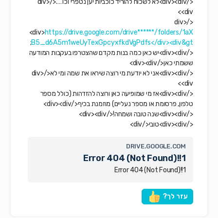
</div><div>לא לשכוח להוריד כוכביות יען נטפרי וכו'….</div>
<div>
</div>
<div>
https://drive.google.com/drive******/folders/1aX
;
B5_d6A5m1weUyTexGpcyxfkdVgPdfs</div><div&gt
</div><div>יש כאן כמה בנות מקדם שהצטרפו בעקבות המודעה
ששמתי כאן</div><div>
</div><div>אני לא יודעת מי רוצה שיראו את שמה ומי לא</div>
<div>
</div><div>אז מי שמופיעה כאן ורוצה להזדהות (כולל מספר
טלפון, פרסומת או מספר נעליים) מוזמנת בכיף</div><div>
</div><div>שנה טובה ושמחה!</div><div>
</div><div>טובי</div>
DRIVE.GOOGLE.COM
Error 404 (Not Found)!!1
Error 404 (Not Found)!!1
עזר לך?