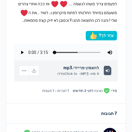
לפעמים צריך משהו לנשמה ….
אז ככה אחרי צהרים
משעמם במיוחד החלטתי לפתוח מיקרופון ו.. לשיר …את ה
שלי ! והנה לכן התוצאה תהנו !! וכמובן לא יזיק קצת מחמאות..
עזר לך?
להאמין-פריידי.mp3
4 mb
MP3
-
Click to
צפיה
מירי
הגיבה
לפני 2 חודשים
7 חברות
·
7 תגובות
7 תגובות