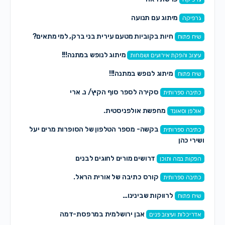
מיתוג עם תנועה
גרפיקה
חיות בקוביות מטעם עירית בני ברק, למי מתאים?
שיח פתוח
מיתוג לנופש במתנה!!!
עיצוב והפקת אירועים ושמחות
מיתוג לנופש במתנה!!!
שיח פתוח
סקירה לספר סוף הקיץ/ נ. ארי
כתיבה ספרותית
מחפשת אולפניסטית.
אולפן וסאונד
בקשה- מספר הטלפון של הסופרות מרים יעל
כתיבה ספרותית
ושירי כהן
דרושים מורים לחוגים לבנים
הפקות במה ותוכן
קורס כתיבה של אורית הראל.
כתיבה ספרותית
לרווקות שבינינו…
שיח פתוח
אבן ירושלמית במרפסת-דמה
אדריכלות ועיצוב פנים