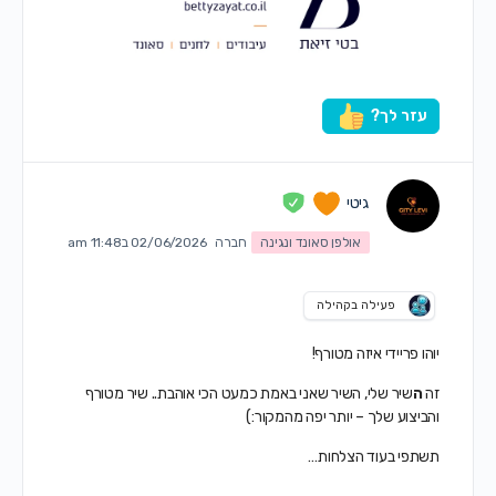
עזר לך?
גיטי
אולפן סאונד ונגינה
חברה
02/06/2026 ב11:48 am
פעילה בקהילה
יוהו פריידי איזה מטורף!
זה
ה
שיר שלי, השיר שאני באמת כמעט הכי אוהבת.. שיר מטורף
והביצוע שלך – יותר יפה מהמקור:)
תשתפי בעוד הצלחות…