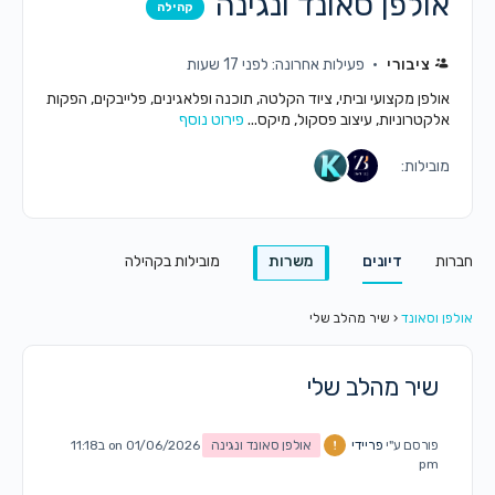
אולפן סאונד ונגינה
קהילה
ציבורי
פעילות אחרונה: לפני 17 שעות
אולפן מקצועי וביתי, ציוד הקלטה, תוכנה ופלאגינים, פלייבקים, הפקות
אלקטרוניות, עיצוב פסקול, מיקס...
פירוט נוסף
מובילות:
חברות
דיונים
משרות
מובילות בקהילה
אולפן וסאונד
‹
שיר מהלב שלי
שיר מהלב שלי
פורסם ע"י
פריידי
אולפן סאונד ונגינה
on 01/06/2026 ב11:18
pm