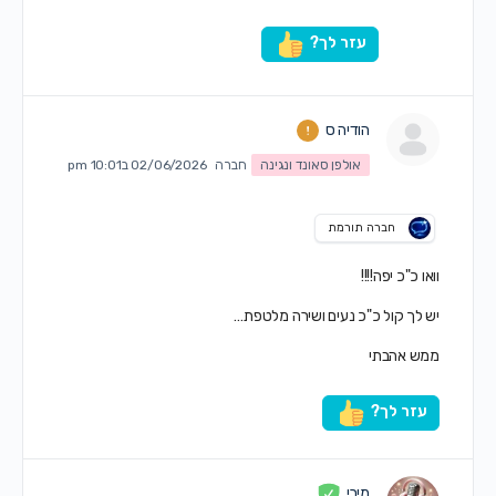
עזר לך?
הודיה ס
אולפן סאונד ונגינה
חברה
02/06/2026 ב10:01 pm
חברה תורמת
וואו כ"כ יפה!!!!
יש לך קול כ"כ נעים ושירה מלטפת…
ממש אהבתי
עזר לך?
מירי