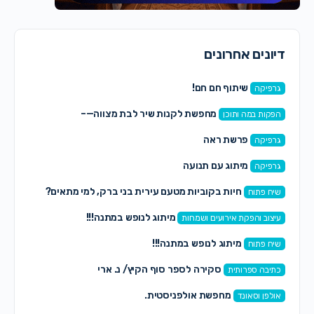
דיונים אחרונים
שיתוף חם חם!
גרפיקה
מחפשת לקנות שיר לבת מצווה—–
הפקות במה ותוכן
פרשת ראה
גרפיקה
מיתוג עם תנועה
גרפיקה
חיות בקוביות מטעם עירית בני ברק, למי מתאים?
שיח פתוח
מיתוג לנופש במתנה!!!
עיצוב והפקת אירועים ושמחות
מיתוג לנופש במתנה!!!
שיח פתוח
סקירה לספר סוף הקיץ/ נ. ארי
כתיבה ספרותית
מחפשת אולפניסטית.
אולפן וסאונד