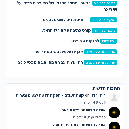
בקשה- מספר הטלפון של הסופרות מרים יעל
כתיבה ספרותית
ושירי כהן
דרושים מורים לחוגים לבנים
הפקות במה ותוכן
קורס כתיבה של אורית הראל.
כתיבה ספרותית
לרווקות שבינינו…
שיח פתוח
אבן ירושלמית במרפסת-דמה
אדריכלות ועיצוב פנים
התייעצות עם המומחיות בהום סטייליניג
אדריכלות ועיצוב פנים
תגובות חדשות
רותי רותי
on
קצה העולם – הפקה חדשה לנשים ונערות
לפני 49 דקות
אוריה קדוש
on
פרשת ראה
לפני 1 שעה, 14 דקות
אוריה קדוש
on
מיתוג עם תנועה