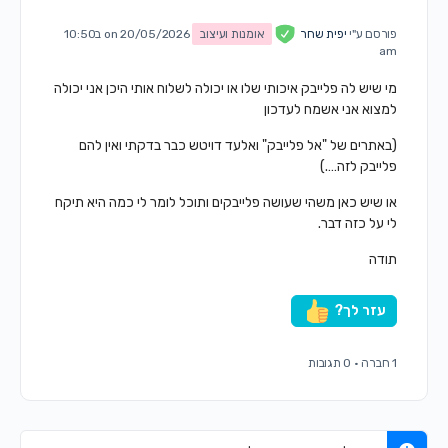
פורסם ע"י
יפית שחר
אומנות ועיצוב
on 20/05/2026 ב10:50
am
מי שיש לה פלייבק איכותי שלו או יכולה לשלוח אותי היכן אני יכולה
למצוא אני אשמח לעדכון
(באתרים של "אל פלייבק" ואלעד דויטש כבר בדקתי ואין להם
פלייבק לזה….)
או שיש כאן משהי שעושה פלייבקים ותוכל לומר לי כמה היא תיקח
לי על כזה דבר.
תודה
עזר לך?
1 חברה
·
0 תגובות