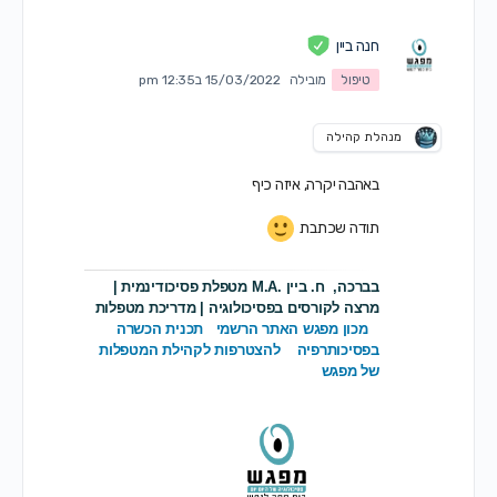
חנה ביין
טיפול
מובילה
15/03/2022 ב12:35 pm
מנהלת קהילה
באהבה יקרה, איזה כיף
תודה שכתבת
בברכה,
ח. ביין .M.A מטפלת פסיכודינמית |
מרצה לקורסים בפסיכולוגיה | מדריכת מטפלות
מכון מפגש האתר הרשמי
תכנית הכשרה
בפסיכותרפיה
להצטרפות לקהילת המטפלות
של מפגש