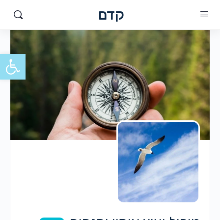
קדם
פתח סרגל