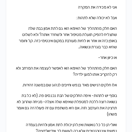
אני לא מכירה את המקרה
אבל לא יכולה שלא לתהות :
האם חלק מהתהליך של האימא הוא גם לתת אמון בבת שלה
שתצליח להפיק תועלת מטיפול אחר ולשחרר אותה? ולא לשלוט
באופן כזה או אחר או להיות מעורבת במקום אינטימי כזה. קל וחומר
שהיא כבר בוגרת ונשואה..
או כיוון אחר-
האם חלק מהתהליך של האימא הוא לאפשר לעצמה את המרחב ולא
רק להקריב אותו למען ילדיה?
אלו חלקים רגישים מאד בנפש וחייבים לנהוג שם במשנה זהירות.
בוסף יש לתהות- איפה החלקים של הבת נכנסים פה. (לא כל בת
נשואה רוצה ללכת למטפלת שאימא שלה אצלה- מניחה שהרוב לא
תרצינה את הערבוב הזה. אם היא משתפת עם זה פעולה זה גם אומר
משהו)
ואולי הן כל כל נואשות ואין להן יכולת לתת אמון ולהיות בעמדה
נפשית אינטרגטיבית אלא רק לעשות לך אידיאליזציה?