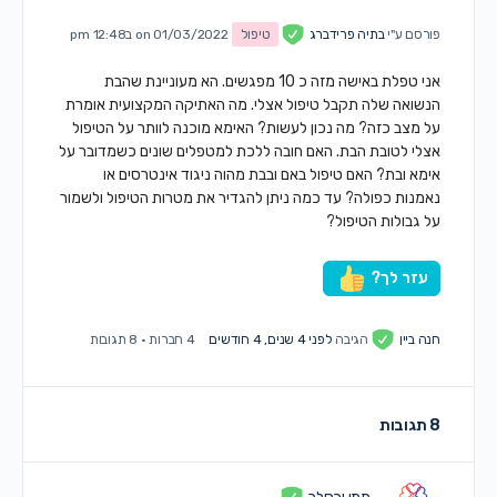
פורסם ע"י
בתיה פרידברג
טיפול
on 01/03/2022 ב12:48 pm
אני טפלת באישה מזה כ 10 מפגשים. הא מעוניינת שהבת
הנשואה שלה תקבל טיפול אצלי. מה האתיקה המקצועית אומרת
על מצב כזה? מה נכון לעשות? האימא מוכנה לוותר על הטיפול
אצלי לטובת הבת. האם חובה ללכת למטפלים שונים כשמדובר על
אימא ובת? האם טיפול באם ובבת מהוה ניגוד אינטרסים או
נאמנות כפולה? עד כמה ניתן להגדיר את מטרות הטיפול ולשמור
על גבולות הטיפול?
עזר לך?
חנה ביין
הגיבה
לפני 4 שנים, 4 חודשים
4 חברות
·
8 תגובות
8 תגובות