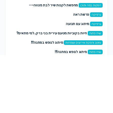
מחפשת לקנות שיר לבת מצווה—–
הפקות במה ותוכן
פרשת ראה
גרפיקה
מיתוג עם תנועה
גרפיקה
חיות בקוביות מטעם עירית בני ברק, למי מתאים?
שיח פתוח
מיתוג לנופש במתנה!!!
עיצוב והפקת אירועים ושמחות
מיתוג לנופש במתנה!!!
שיח פתוח
סקירה לספר סוף הקיץ/ נ. ארי
כתיבה ספרותית
מחפשת אולפניסטית.
אולפן וסאונד
בקשה- מספר הטלפון של הסופרות מרים יעל
כתיבה ספרותית
ושירי כהן
דרושים מורים לחוגים לבנים
הפקות במה ותוכן