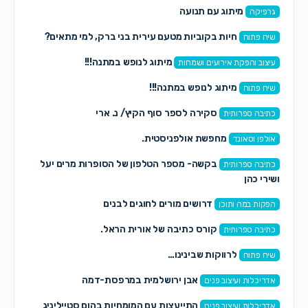
מיתוג עם תנועה
גרפיקה
חיות בקוביות מטעם עירית בני ברק, למי מתאים?
שיח פתוח
מיתוג לנופש במתנה!!!
עיצוב והפקת אירועים ושמחות
מיתוג לנופש במתנה!!!
שיח פתוח
סקירה לספר סוף הקיץ/ נ. ארי
כתיבה ספרותית
מחפשת אולפניסטית.
אולפן וסאונד
בקשה- מספר הטלפון של הסופרות מרים יעל
כתיבה ספרותית
ושירי כהן
דרושים מורים לחוגים לבנים
הפקות במה ותוכן
קורס כתיבה של אורית הראל.
כתיבה ספרותית
לרווקות שבינינו…
שיח פתוח
אבן ירושלמית במרפסת-דמה
אדריכלות ועיצוב פנים
התייעצות עם המומחיות בהום סטייליניג
אדריכלות ועיצוב פנים