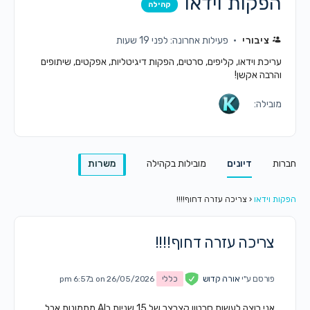
הפקות וידאו
קהילה
ציבורי
פעילות אחרונה: לפני 19 שעות
עריכת וידאו, קליפים, סרטים, הפקות דיגיטליות, אפקטים, שיתופים
והרבה אקשן!
מובילה:
חברות
דיונים
מובילות בקהילה
משרות
הפקות וידאו
‹
צריכה עזרה דחוף!!!!
צריכה עזרה דחוף!!!!
פורסם ע"י
אורה קדוש
כללי
on 26/05/2026 ב6:57 pm
אני רוצה לעשות סרטון קצרצר של 15 שניות בAI מתמונות אבל