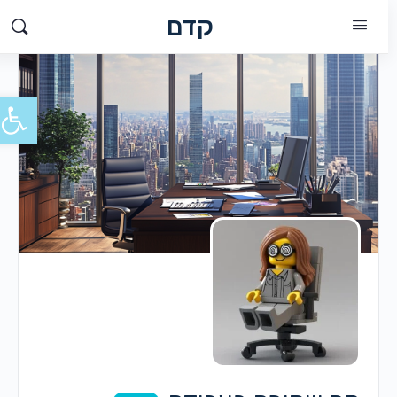
קדם
פתח סרג