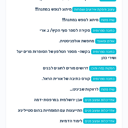
מיתוג לנופש במתנה!!!
עיצוב והפקת אירועים ושמחות
מיתוג לנופש במתנה!!!
שיח פתוח
סקירה לספר סוף הקיץ/ נ. ארי
כתיבה ספרותית
מחפשת אולפניסטית.
אולפן וסאונד
בקשה- מספר הטלפון של הסופרות מרים יעל
כתיבה ספרותית
ושירי כהן
דרושים מורים לחוגים לבנים
הפקות במה ותוכן
קורס כתיבה של אורית הראל.
כתיבה ספרותית
לרווקות שבינינו…
שיח פתוח
אבן ירושלמית במרפסת-דמה
אדריכלות ועיצוב פנים
התייעצות עם המומחיות בהום סטייליניג
אדריכלות ועיצוב פנים
לימוד הדמיות
אדריכלות ועיצוב פנים