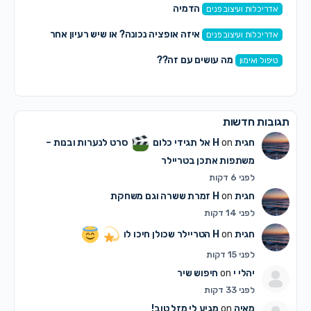
הדמיה
אדריכלות ועיצוב פנים
איזה אופציה נכונה? או שיש רעיון אחר
אדריכלות ועיצוב פנים
מה עושים עם זה??
טיפול ואימון
תגובות חדשות
חגית H
on
אל תגידי כלום
סרט לנערות ובנות –
משתפות אתכן בטריילר
לפני 6 דקות
חגית H
on
זמרת ששרה וגם משחקת
לפני 14 דקות
חגית H
on
הטריילר שכולן חיכו לו
לפני 15 דקות
יהלי י
on
חיפוש שיר
לפני 33 דקות
מאיה
on
מגיע לי מזל טוב!