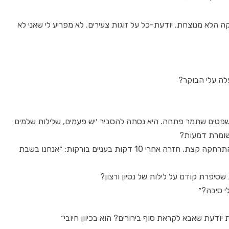
 הלא מנוצחת. יודעת-כל על זוגות צעירים. לא מפריע לי שאני לא
לה עלי הבוקר?
פטים שתמר פתחה. היא נסתה להסביר ׳יש פעמים, שלילות שלמים
 שומרת דמעות?
כמה דקות אחר כך בעלה התקשר, תמר ענתה, התרחקה קצת. חזרה אחרי 10 דקות בעניים בורקות: ״אנחנו בשבת
שסיפרת קודם על לילות של נסיון ורצון?
י סיבה?״
יודעת שאבא לקראת סוף בירורים? הוא בכיוון חיובי״