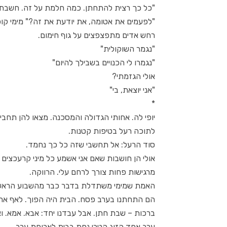
"כל כך רצית להתחתן. כמה חלמת על זה. חשבתי 
"לפעמים את אטומה, את יודעת את זה?" מימי ק
רחש אדים מתפצפצים על גוף חימום.
"נגמר השוקולית"
"נגמרו לי הכנויים בשבילך להיום"
אולי הגזמתי?
"אני יוצאת, בי"
*
יופי לה. אחותי הגדולה והמסכנה. מצאו להן תחבי
לתוכה רעל בטיפות קטנות.
סוד הרעל: אל תחשבי שזה כל כך נחמד.
אולי הן חושבות שאם אני אשמע כל מיני קרעכצים ב
מרגישות פחות צורך לרחם עלי. הרווקה.
האמת שמימי משתדלת בדבר כבר מהשבוע הראשו
הם התחתנו בערב פסח. הבית היה הפוך. לאף אחד 
ברכות – שבת חתן. אבל עבדנו יחד: אבא. אמא. ואנ
ערב אחד הזוג הטרי נחת בבית לארוחת ערב.