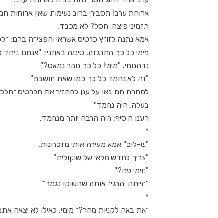
ארוחת ערב! תסבירי ברוב נעימות שאין ארוחות חמ
תזמיני פיצה וחסל? לא מכבד.
אמא נתנה לזו״ץ כרטיס אשראי והפצירה בהם: ״לכ
מימי כל כך התרגזה, סיננה באוזניי: "אנחנו ביחד 
נדהמתי. "מימי! כל כך מהר נמאס?"
"זה לא נחמד כל כך כמו שאת חושבת"
למחרת הם באו על ענן להחזיר את הכרטיס ״הלכנ
בעלה, היה נחמד"
הענן הוסיף: היה הרבה יותר מנחמד.
*
"ש-לום" אמא מעירה אותי מזכרונות.
"צריך לחדש מלאי של שוקולית"
"מימי פה?"
"הייתה. הרגיז אותה שהשוקו נגמר"
*
״את באה לקניות מחר?״ מימי. כאילו לא יצאה אתמ