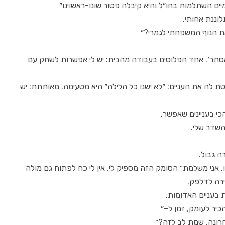
מיים השתלמות בחו״ל והיא קיבלה פטור שונו-ראשוינו״
וננת אחותי.
את הנוף המשפחתי לגמרי?״
תר׳. אחד הפלוסים בעבודה מהבית: יש לי אפשרות לשחק עם
 לה את העניים: ״לא ישנו כל הלילה״ היא מטעימה. מאותתת: יש
י בעניינים שאפשר.
השדר שלי.
ה גבול.
ו, אני משלמת״ הסומק הזה מספיק לי. אין לי כח לפתוח גם מולה
ירה לדלפק.
 בעניים האדומות.
כיר לעומק, זמן ל–״
חרונה, שמת לב לזה?״