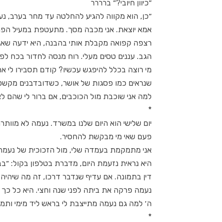
״כיוון חיובי?״ ברררר
״כן, הוא מקווה להגיע להחלטה עד מחר בערב, נע
אמא יוצאת. אני מכבה מסך. מתעטפת במעיל הפרו
רצפה קפואה מקבלת אותי בהבנה, היא ידעה שאגי
הגב. עננים טסים מעלי. רוח מנסה לחדור בכח לפ
מי רוצה בכלל להיפגש עכשיו? קודם תסבירו לי את 
שנראים כמו פסגות של אושר, כשדובדבנים מקשטים
למה אני שוכבת מול הכוכבים, אם ברור לי שהם לא 
*
יום שלישי הוא היום שלנו במשרד. נעמה לא מוות
פעם שאי מי מבקשת להחסיר.
אני מתמקמת בעמדה שלי, מול הזכוכית של נעמה
היא נראית נזעמת היום, מדברת בטלפון בקול: ״בב
דין בתמונה. אם עדיף שנדבר דרכו, זה מה שיהיה
נעמה פרקה את ביתה לפני שנה וחצי. היא כל כך 
ה׳ למה גם נעמה מתייצבת לי בראש ליד מימי ותמ
*