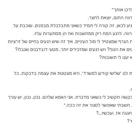
דכן אותך״
וה החום, יוצאת לחצר.
ע לכאן. זה קורה לי תמיד כשאני מתבלבלת מבפנים. שוכבת על
רווה. לרגע המח ריק ממחשבות ואז הן מסתערות עליו.
הגרף שמצטייר לי מול העיניים. איך זה שיש רגעים בחיים של זו״ציות
 את הנוף? ויש רגעים שמזכירים יותר, מטעי דובדבנים שנבלו?
יענו לי תשובות?
רת לנו ׳שלישי קודש למשרד׳, היא מצטטת את עצמה בדבקות, כל
.
קשה תקשיב לי כשאני מדברת. אני האמא שלהם. נכון, נכון, יש עורך
. חשבתי שאפשר לסגור את זה ככה.״
חגגה אז. ועכשיו…?
ר?