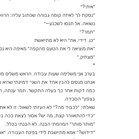
״איתי?״
״נסקת לך לאיזה קומה גבוהה שכתוב עליה: הרווקה
נשואה. אל תנסו לשכנע—״
״תמר?״
״כן. דידי. את״ היא לא מתייאשת
״את מוציאה לי את הטעם מהקפה״ מאיפה היא נפ
״מצחיק.״
*
בערב אני משלימה שעות עבודה. הראש משלים מש
אנחנו מנסים להבין אחד את השני׳ דמיינתי שהיא
בצפון״ הסבירה.
שאלתי: ״לכבוד מה?״ לא העזתי לשאול: זו לא את 
״כדי להתאוורר קצת, מה יש? אסור לצאת ככה בל
״מותר מותר״ המהמתי הבנה. לא הבנתי בכלל.
״דידוש?״ אמא מתיישבת לידי בפינת העבודה. ״את 