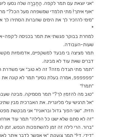
״אני יוצאת עם תמר לקפה. הַחֶבְרָה שלה נסעו ליו
״אוף איתך! מתי תלמדי שמשפחה מעל הכל?״ מתל
״מימי להזכיר לך את הימים שחברות הסתירו לך 
*
למחרת בבוקר פגשתי את תמר בכניסה ל׳קפה-אס
שעות-העבודה.
תמר מציצה בי מבעד למשקפיים, אדמומיות מקשטת
דברים שאת עוד לא מבינה.
״תמר מתי תגדלו מזה? זה לא טוב״ אני משדרת הכ
״פפפפפפ, אמרה בעלת נסיון״ תמר לא קונה את 
״תמר!״
״טוב מה להזמין לך?״ תמר מסמיקה. מבינה שעבר
״אל תרגישי עלי מליונרית. את האברכית מבין שתינ
חזית. ״שני הפוך גדול ובראוניז״ אני מבקשת מפט
״זה לא סתם שלא ישנו כל הלילה״ תמר עוד אוחזת
״ברור. הרי לילה זה זמן להשתפכות הנפש, זמן לה
״דידי, די!״ תמר צועקת ״אי אפשר לדבר איתך לא