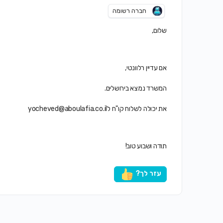
חברה רשומה
שלום,
אם עדיין רלוונטי,
המשרד נמצא בירושלים.
את יכולה לשלוח קו"ח ל
yocheved@aboulafia.co.il
תודה ושבוע טוב!
עזר לך?