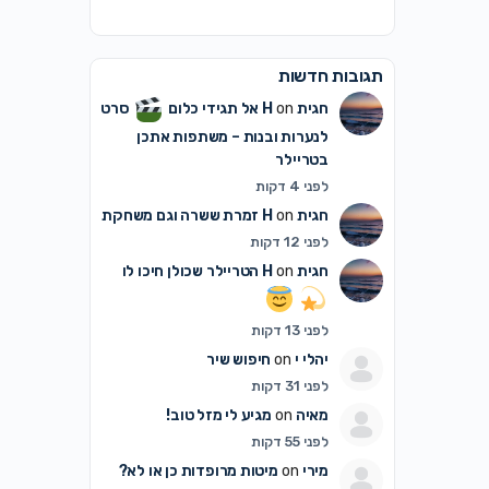
תגובות חדשות
חגית H
on
אל תגידי כלום
סרט
לנערות ובנות – משתפות אתכן
בטריילר
לפני 4 דקות
חגית H
on
זמרת ששרה וגם משחקת
לפני 12 דקות
חגית H
on
הטריילר שכולן חיכו לו
לפני 13 דקות
יהלי י
on
חיפוש שיר
לפני 31 דקות
מאיה
on
מגיע לי מזל טוב!
לפני 55 דקות
מירי
on
מיטות מרופדות כן או לא?