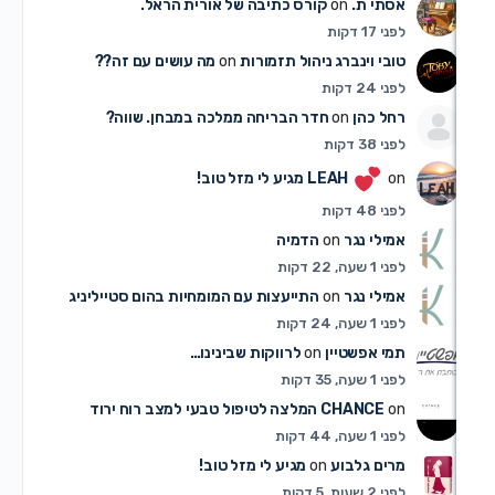
תי ת.
on
קורס כתיבה של אורית הראל.
 17 דקות
בי וינברג ניהול תזמורות
on
מה עושים עם זה??
 24 דקות
ל כהן
on
חדר הבריחה ממלכה במבחן. שווה?
 38 דקות
o
LEAH
מגיע לי מזל טוב!
 48 דקות
ילי נגר
on
הדמיה
 שעה, 22 דקות
ילי נגר
on
התייעצות עם המומחיות בהום סטייליניג
 שעה, 24 דקות
י אפשטיין
on
לרווקות שבינינו…
 שעה, 35 דקות
o
CHANCE
המלצה לטיפול טבעי למצב רוח ירוד
 שעה, 44 דקות
ים גלבוע
on
מגיע לי מזל טוב!
 שעות, 5 דקות