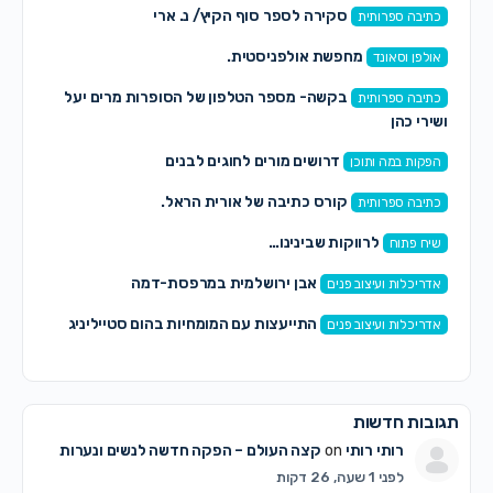
סקירה לספר סוף הקיץ/ נ. ארי
כתיבה ספרותית
מחפשת אולפניסטית.
אולפן וסאונד
בקשה- מספר הטלפון של הסופרות מרים יעל
כתיבה ספרותית
ושירי כהן
דרושים מורים לחוגים לבנים
הפקות במה ותוכן
קורס כתיבה של אורית הראל.
כתיבה ספרותית
לרווקות שבינינו…
שיח פתוח
אבן ירושלמית במרפסת-דמה
אדריכלות ועיצוב פנים
התייעצות עם המומחיות בהום סטייליניג
אדריכלות ועיצוב פנים
גובות חדשות
רותי רותי
on
קצה העולם – הפקה חדשה לנשים ונערות
לפני 1 שעה, 26 דקות