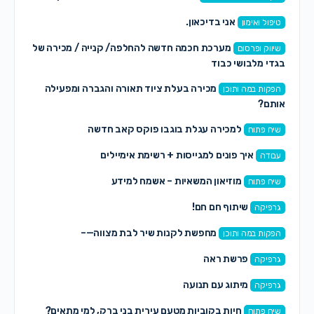
אני בדיכאון.
טיפול ואימון
מערכת חכמה חדשה להחלפה/ קנייה / מכירה של
שיווק ופרסום
בגדי מלבושי כבוד
מכירה בעלת ציוד תאורה והגברה ומפעילה
הפקות במה ותוכן
אותם?
למכירה עגלת בוגבו פוקס קאב חדשה
שיח פתוח
איך פונים למגייסות + רשימת אימיילים
עבודה
מוזיאון המשאיות – אשמח למידע
שיח פתוח
שיתוף חם חם!
גרפיקה
מחפשת לקנות שיר לבת מצווה—–
הפקות במה ותוכן
פרשת ראה
גרפיקה
מיתוג עם תנועה
גרפיקה
חיות בקוביות מטעם עירית בני ברק, למי מתאים?
שיח פתוח