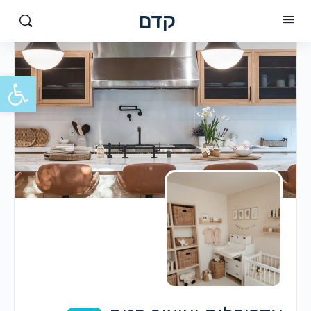
קדם
פתח סרגל