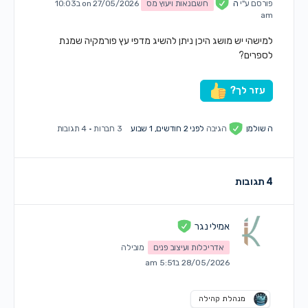
פורסם ע"י
ה
חשבונאות ויעוץ מס
on 27/05/2026 ב10:03
am
למישהי יש מושג היכן ניתן להשיג מדפי עץ פורמקיה שמנת
לספרים?
עזר לך?
ה שולמן
הגיבה
לפני 2 חודשים, 1 שבוע
3 חברות
·
4 תגובות
4 תגובות
אמילי נגר
אדריכלות ועיצוב פנים
מובילה
28/05/2026 ב5:51 am
מנהלת קהילה