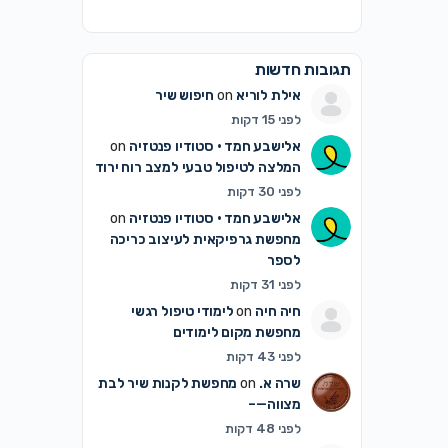
תגובות חדשות
אילת לוריא
on
חיפוש שיר
לפני 15 דקות
אלישבע חמד • סטודיו פנטזיה
on
המלצה לטיפול טבעי למצב רוח ירוד
לפני 30 דקות
אלישבע חמד • סטודיו פנטזיה
on
מחפשת גרפיקאית לעיצוב כריכה
לספר
לפני 31 דקות
חיה חיה
on
לימודי טיפול רגשי
מחפשת מקום לימודים
לפני 43 דקות
שרה א.
on
מחפשת לקנות שיר לבת
מצווה—–
לפני 48 דקות