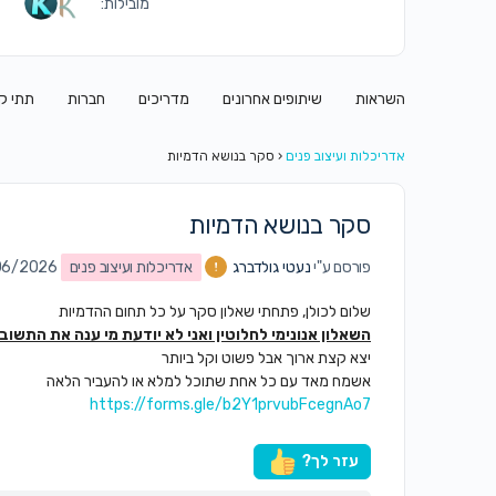
מובילות:
השראות
שיתופים אחרונים
מדריכים
חברות
תתי ק
אדריכלות ועיצוב פנים
‹
סקר בנושא הדמיות
סקר בנושא הדמיות
פורסם ע"י
נעטי גולדברג
אדריכלות ועיצוב פנים
on 01/06/2026
שלום לכולן, פתחתי שאלון סקר על כל תחום ההדמיות
השאלון אנונימי לחלוטין ואני לא יודעת מי ענה את התשובו
יצא קצת ארוך אבל פשוט וקל ביותר
אשמח מאד עם כל אחת שתוכל למלא או להעביר הלאה
https://forms.gle/b2Y1prvubFcegnAo7
עזר לך?