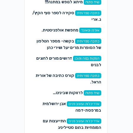
מיתוג לנופש במתנה!!!
שיח פתוח
סקירה לספר סוף הקיץ/
כתיבה ספרותית
נ. ארי
מחפשת אולפניסטית.
אולפן וסאונד
בקשה- מספר הטלפון
כתיבה ספרותית
של הסופרות מרים יעל ושירי כהן
דרושים מורים לחוגים
הפקות במה ותוכן
לבנים
קורס כתיבה של אורית
כתיבה ספרותית
הראל.
לרווקות שבינינו…
שיח פתוח
אבן ירושלמית
אדריכלות ועיצוב פנים
במרפסת-דמה
התייעצות עם
אדריכלות ועיצוב פנים
המומחיות בהום סטייליניג