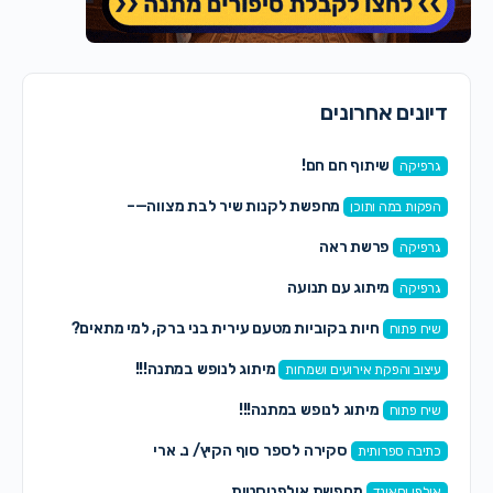
דיונים אחרונים
שיתוף חם חם!
גרפיקה
מחפשת לקנות שיר לבת מצווה—–
הפקות במה ותוכן
פרשת ראה
גרפיקה
מיתוג עם תנועה
גרפיקה
חיות בקוביות מטעם עירית בני ברק, למי מתאים?
שיח פתוח
מיתוג לנופש במתנה!!!
עיצוב והפקת אירועים ושמחות
מיתוג לנופש במתנה!!!
שיח פתוח
סקירה לספר סוף הקיץ/ נ. ארי
כתיבה ספרותית
מחפשת אולפניסטית.
אולפן וסאונד