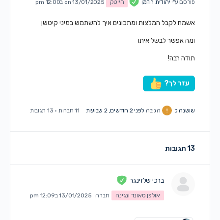
פורסם ע"י
יהודית רוזמן
הייטק
on 13/01/2025 ב12:00 pm
אשמח לקבל המלצות ומתכונים איך להשתמש במיני קיטשן
ומה אפשר לבשל איתו
תודה רבה!
עזר לך?
שושנה כ
הגיבה
לפני 2 חודשים, 2 שבועות
11 חברות
·
13 תגובות
13 תגובות
ברכי שלזינגר
אולפן סאונד ונגינה
חברה
13/01/2025 ב12:09 pm