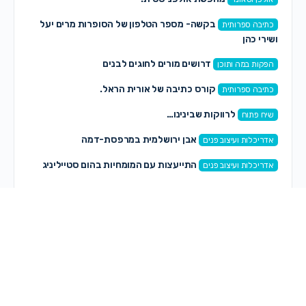
בקשה- מספר הטלפון של הסופרות מרים יעל
כתיבה ספרותית
ושירי כהן
דרושים מורים לחוגים לבנים
הפקות במה ותוכן
קורס כתיבה של אורית הראל.
כתיבה ספרותית
לרווקות שבינינו…
שיח פתוח
אבן ירושלמית במרפסת-דמה
אדריכלות ועיצוב פנים
התייעצות עם המומחיות בהום סטייליניג
אדריכלות ועיצוב פנים
תגובות חדשות
מלכה אייזנבאך
on
מחפשת לקנות שיר לבת מצווה—–
לפני 4 שניות
אתי ו.
on
איזה אופציה נכונה? או שיש רעיון אחר
לפני 1 שעה, 12 דקות