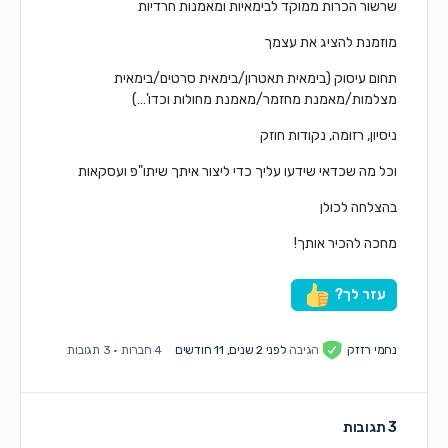
שרשור הכרות ממוקד לבימאיות ומאמנות חרדיות
מוזמנת להציג את עצמך
תחום עיסוק (בימאית תאטרון/בימאית סרטים/בימאית
מצלמות/מאמנת מחזמר/מאמנת מחולות וכדו'…)
ניסיון, רזומה, נקודות חוזק
וכל מה שכדאי שידעו עליך כדי ליצור איתך שיתו"פ ועסקאות
בהצלחה לכולן
מחכה להכיר אותך!
עזר לך?
נחמי רזזק
הגיבה
לפני 2 שנים, 11 חודשים
4 חברות
·
3 תגובות
3 תגובות