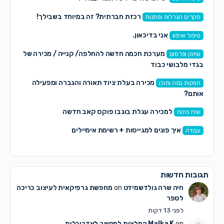
רכזת חברתית? זה במיוחד בשבילך!
סקרים הגרלות ומתנות
אני בדיכאון.
טיפול ואימון
מערכת חכמה חדשה להחלפה/ קנייה / מכירה של
שיווק ופרסום
בגדי מלבושי כבוד
מכירה בעלת ציוד תאורה והגברה ומפעילה
הפקות במה ותוכן
אותם?
למכירה עגלת בוגבו פוקס קאב חדשה
שיח פתוח
איך פונים למגייסות + רשימת אימיילים
עבודה
תגובות חדשות
חיה שרה גולדשמידט
on
מחפשת גרפיקאית לעיצוב כריכה
לספר
לפני 13 דקות
on
Malka K
המלצות למחשב לאדריכלות