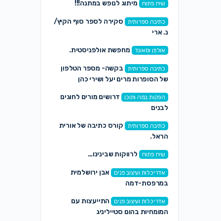
מיתוג לנופש במתנה!!!
שיח פתוח
סקירה לספר סוף הקיץ/
כתיבה ספרותית
נ. ארי
מחפשת אולפניסטית.
אולפן וסאונד
בקשה- מספר הטלפון
כתיבה ספרותית
של הסופרות מרים יעל ושירי כהן
דרושים מורים לחוגים
הפקות במה ותוכן
לבנים
קורס כתיבה של אורית
כתיבה ספרותית
הראל.
לרווקות שבינינו…
שיח פתוח
אבן ירושלמית
אדריכלות ועיצוב פנים
במרפסת-דמה
התייעצות עם
אדריכלות ועיצוב פנים
המומחיות בהום סטייליניג