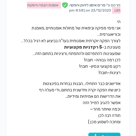
פורסם ע"י
מרים אימון ליהוק והפקה
אומנות הבמה והפקות
תוכן
on 23/12/2023 ב8:58 pm
הי
אני מימי מפיקה ובימאית של מחולות אומנותיים ,מאמנת
וכוריאוגרפית…
לצורך הפקה יוקרתית ואמנותית בעז"ה בביצוע לא רגיל בכלל…
מעונינת ב-
5 רקדניות מקצועיות
שמעונינות להתפרסם ולהתפתח ,ורציניות בתחום הזה…
לכן רמה גבוהה- חובה!
רקע מקצועי ונסיון- חובה!
רצינות-חובה!
אודישנים כבר התחילו…הבנות נבחרות בפינצטות
כיוון שזו הפקה יקרה וחדשנית בתחום..ודי מעלה רף
את הדרישות הם אמיתיות ומידיות..
אפשר להגיב למייל הזה
וכמה שיותר מהר—
תודה רבה לכן
ומחכה לשמוע מכן:)