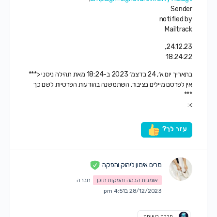
Sender
notified by
Mailtrack
24.12.23,
18:24:22
‫בתאריך יום א׳, 24 בדצמ׳ 2023 ב-18:24 מאת תהילה ניסני <‪***
אין לפרסם מיילים בציבור, השתמשנה בהודעות הפרטיות לשם כך
***
‬‏>:‬
עזר לך?
מרים אימון ליהוק והפקה
אומנות הבמה והפקות תוכן
חברה
28/12/2023 ב4:51 pm
חברה רשומה