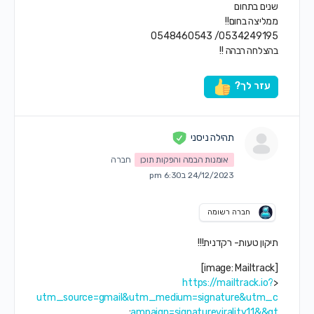
שנים בתחום
ממליצה בחום!!
0534249195/ 0548460543
בהצלחה רבהה !!
עזר לך?
תהילה ניסני
אומנות הבמה והפקות תוכן
חברה
24/12/2023 ב6:30 pm
חברה רשומה
תיקון טעות- רקדנית!!!
[image: Mailtrack]
https://mailtrack.io?
<
utm_source=gmail&utm_medium=signature&utm_c
;
ampaign=signaturevirality11&&gt