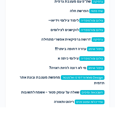
שת"פ עם מעצבת גרפית
גרפיקה
הפרשת חלה
שיח פתוח
לימוד צילומי וידיאו—
צילום ומולטימדיה
לוקישנים לצילומים
צילום ומולטימדיה
דרושה גרפיקאית אפשרי מתחילה
גרפיקה
עזרה דחופה ביותר!!!
טיפול ואימון
צילומי כיתה א
צילום ומולטימדיה
מי לא רוצה להיות ראויה?
טיפול ואימון
מחפשת מעצבת ובונת אתר
Web Design וורדפרס ואלמנטור
תדמית
שאלה על עוסק פטור – אשמח לתשובות
חשבונאות ומיסים
ריהוט ותאורה
אדריכלות ועיצוב פנים
כיור נטילת ידיים למסדרון
אדריכלות ועיצוב פנים