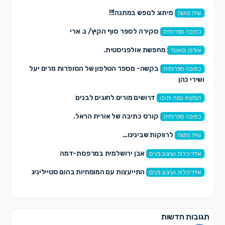
מיתוג לנופש במתנה!!!
שיח פתוח
סקירה לספר סוף הקיץ/ נ. ארי
כתיבה ספרותית
מחפשת אולפניסטית.
אולפן וסאונד
בקשה- מספר הטלפון של הסופרות מרים יעל
כתיבה ספרותית
ושירי כהן
דרושים מורים לחוגים לבנים
הפקות במה ותוכן
קורס כתיבה של אורית הראל.
כתיבה ספרותית
לרווקות שבינינו…
שיח פתוח
אבן ירושלמית במרפסת-דמה
אדריכלות ועיצוב פנים
התייעצות עם המומחיות בהום סטייליניג
אדריכלות ועיצוב פנים
תגובות חדשות