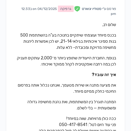
פורסם ע"י
סטודיו יגוארט
גרפיקה
on 04/12/2025 ב12:33
pm
שלום רב,
בכנס מיוחד ועוצמתי שיתקיים בחנוכה בע"ה בהשתתפות 500
בנות סמינר איכותיות בגילאי 14–21, יש לכן אפשרות ליהנות
מחשיפה מדויקת ומכובדת- ללא עלות.
בנוסף, החוברת הייעודית שתופץ ביותר מ־2,000 עותקים תעניק
לכן במה רחבה ואפקטיבית לקהל ממוקד ואיכותי.
איך זה עובד?
את מציעה מתנה או שירות מטעמך, ואנחנו נכלול אותה בפרסום
החינמי כחלק ממיזם מיוחד.
המתנה תוגרל בין המשתתפות, ואת נהנת מחשיפה גדולה
ומשמעותית — בלי לשלם.
ככה כולן מרוויחות. שווה במיוחד!
פני עוד היום לטל': 050-417-8541
או בהודעה אישית ואשלח לך מייל להתכתבות קלה.