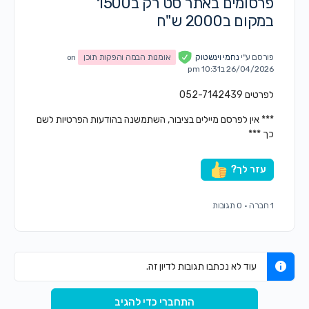
פרסומים באתר סט רק ב1500
במקום ב2000 ש"ח
פורסם ע"י
נחמי וינשטוק
אומנות הבמה והפקות תוכן
on
26/04/2026 ב10:31 pm
לפרטים 052-7142439
*** אין לפרסם מיילים בציבור, השתמשנה בהודעות הפרטיות לשם
כך ***
עזר לך?
1 חברה
·
0 תגובות
עוד לא נכתבו תגובות לדיון זה.
התחברי כדי להגיב