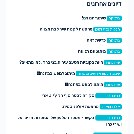
דיונים אחרונים
שיתוף חם חם!
גרפיקה
מחפשת לקנות שיר לבת מצווה—–
הפקות במה ותוכן
פרשת ראה
גרפיקה
מיתוג עם תנועה
גרפיקה
חיות בקוביות מטעם עירית בני ברק, למי מתאים?
שיח פתוח
מיתוג לנופש במתנה!!!
עיצוב והפקת אירועים ושמחות
מיתוג לנופש במתנה!!!
שיח פתוח
סקירה לספר סוף הקיץ/ נ. ארי
כתיבה ספרותית
מחפשת אולפניסטית.
אולפן וסאונד
בקשה- מספר הטלפון של הסופרות מרים יעל
כתיבה ספרותית
ושירי כהן