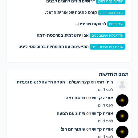
דרושים מורים לחוגים לבנים
הפקות במה ותוכן
קורס כתיבה של אורית הראל.
כתיבה ספרותית
לרווקות שבינינו…
שיח פתוח
אבן ירושלמית במרפסת-דמה
אדריכלות ועיצוב פנים
התייעצות עם המומחיות בהום סטייליניג
אדריכלות ועיצוב פנים
תגובות חדשות
רותי רותי
on
קצה העולם – הפקה חדשה לנשים ונערות
לפני 1 יום
אוריה קדוש
on
פרשת ראה
לפני 1 יום
אוריה קדוש
on
מיתוג עם תנועה
לפני 1 יום
אוריה קדוש
on
שיתוף חם חם!
לפני 1 יום