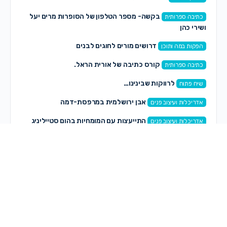
בקשה- מספר הטלפון של הסופרות מרים יעל
כתיבה ספרותית
ושירי כהן
דרושים מורים לחוגים לבנים
הפקות במה ותוכן
קורס כתיבה של אורית הראל.
כתיבה ספרותית
לרווקות שבינינו…
שיח פתוח
אבן ירושלמית במרפסת-דמה
אדריכלות ועיצוב פנים
התייעצות עם המומחיות בהום סטייליניג
אדריכלות ועיצוב פנים
תגובות חדשות
רותי רותי
on
קצה העולם – הפקה חדשה לנשים ונערות
לפני 6 שעות, 4 דקות
אוריה קדוש
on
פרשת ראה
לפני 6 שעות, 29 דקות