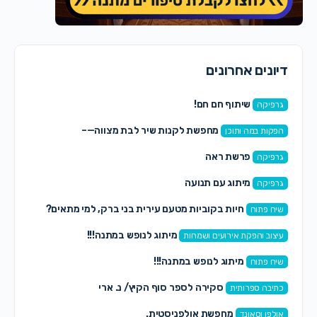
דיונים אחרונים
שיתוף חם חם!
גרפיקה
מחפשת לקנות שיר לבת מצווה—–
הפקות במה ותוכן
פרשת ראה
גרפיקה
מיתוג עם תנועה
גרפיקה
חיות בקוביות מטעם עירית בני ברק, למי מתאים?
שיח פתוח
מיתוג לנופש במתנה!!!
עיצוב והפקת אירועים ושמחות
מיתוג לנופש במתנה!!!
שיח פתוח
סקירה לספר סוף הקיץ/ נ. ארי
כתיבה ספרותית
מחפשת אולפניסטית.
אולפן וסאונד