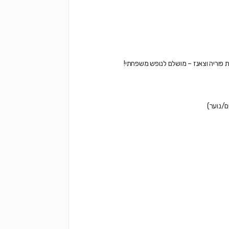
ת פוריה וצאנז – מושלם לנופש משפחתי!
ם/נוער)