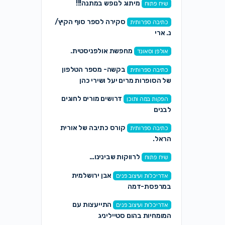
מיתוג לנופש במתנה!!!
שיח פתוח
סקירה לספר סוף הקיץ/
כתיבה ספרותית
נ. ארי
מחפשת אולפניסטית.
אולפן וסאונד
בקשה- מספר הטלפון
כתיבה ספרותית
של הסופרות מרים יעל ושירי כהן
דרושים מורים לחוגים
הפקות במה ותוכן
לבנים
קורס כתיבה של אורית
כתיבה ספרותית
הראל.
לרווקות שבינינו…
שיח פתוח
אבן ירושלמית
אדריכלות ועיצוב פנים
במרפסת-דמה
התייעצות עם
אדריכלות ועיצוב פנים
המומחיות בהום סטייליניג