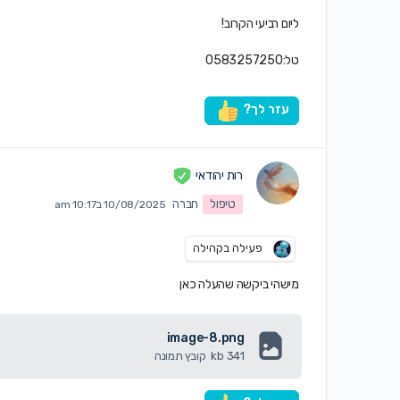
ליום רביעי הקרוב!
טל:0583257250
עזר לך?
רות יהודאי
טיפול
חברה
10/08/2025 ב10:17 am
פעילה בקהילה
מישהי ביקשה שהעלה כאן
image-8.png
341 kb
קובץ תמונה