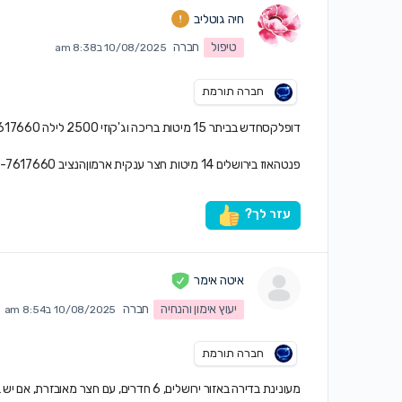
חיה גוטליב
טיפול
חברה
10/08/2025 ב8:38 am
חברה תורמת
דופלקסחדש בביתר 15 מיטות בריכה וג'קוזי 2500 לילה 052-7617660
פנטהאוז בירושלים 14 מיטות חצר ענקית ארמוןהנציב 052-7617660
עזר לך?
איטה אימר
יעוץ אימון והנחיה
חברה
10/08/2025 ב8:54 am
חברה תורמת
מעונינת בדירה באזור ירושלים, 6 חדרים, עם חצר מאובזרת, אם יש בריכה – אז נהדר,