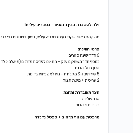
וילה להשכרה בבין הזמנים – בטבריה עילית!
ממוקמת באזור שקט ונעים בטבריה עילית, סמוך לשכונות נוף כנר
פרטי הווילה:
6 חדרי שינה סגורים
בנוסף חדר משחקים ענק – מתאים לפריסת מזרנים (מושלם לילדי
סלון גדול ומרווח
5 שירותים ו-3 מקלחות – נוח למשפחות גדולות
2 עריסות + מיטת תינוק
חצר מאובזרת ומהנה:
טרמפולינה
נדנדות ובימבות
מרפסת עם נוף מרהיב + ספסל נדנדה