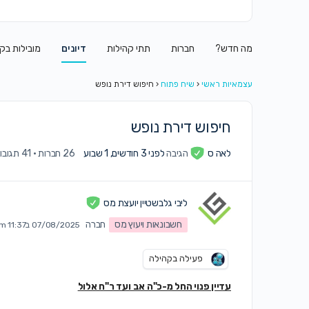
מה חדש?
חברות
תתי קהילות
דיונים
מובילות בק
עצמאיות ראשי
‹
שיח פתוח
‹
חיפוש דירת נופש
חיפוש דירת נופש
לאה ס
הגיבה
לפני 3 חודשים, 1 שבוע
26 חברות
·
41 תגובות
ליבי גלבשטיין יועצת מס
חשבונאות ויעוץ מס
חברה
07/08/2025 ב11:37 am
פעילה בקהילה
עדיין פנוי החל מ-כ"ה אב ועד ר"ח אלול