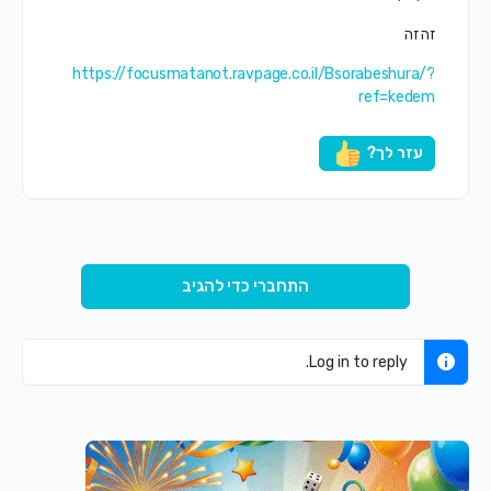
זה זה
https://focusmatanot.ravpage.co.il/Bsorabeshura/?
ref=kedem
עזר לך?
התחברי כדי להגיב
Log in to reply.