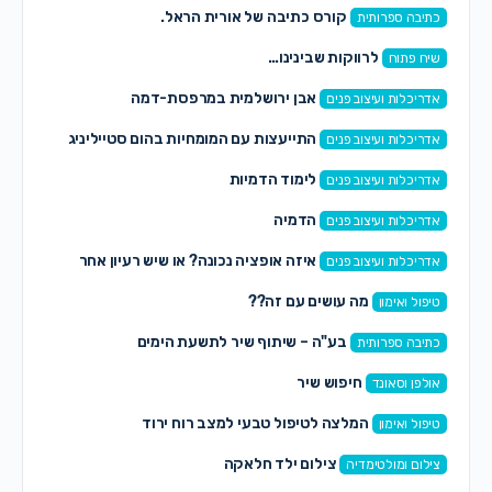
קורס כתיבה של אורית הראל.
כתיבה ספרותית
לרווקות שבינינו…
שיח פתוח
אבן ירושלמית במרפסת-דמה
אדריכלות ועיצוב פנים
התייעצות עם המומחיות בהום סטייליניג
אדריכלות ועיצוב פנים
לימוד הדמיות
אדריכלות ועיצוב פנים
הדמיה
אדריכלות ועיצוב פנים
איזה אופציה נכונה? או שיש רעיון אחר
אדריכלות ועיצוב פנים
מה עושים עם זה??
טיפול ואימון
בע"ה – שיתוף שיר לתשעת הימים
כתיבה ספרותית
חיפוש שיר
אולפן וסאונד
המלצה לטיפול טבעי למצב רוח ירוד
טיפול ואימון
צילום ילד חלאקה
צילום ומולטימדיה