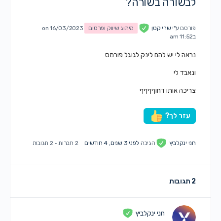
לבשורה בשורה?
פורסם ע"י
שרי קטן
מיתוג שיווק ופרסום
on 16/03/2023
ב11:52 am
נראה לי יש להם לינק לגוגל פורמס
ונאבד לי
צריכה אותו דחוףףףף
עזר לך?
חני ינקלביץ
הגיבה
לפני 3 שנים, 4 חודשים
2 חברות
·
2 תגובות
2 תגובות
חני ינקלביץ