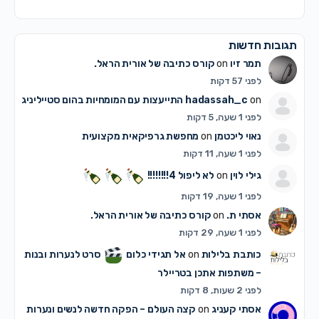
תגובות חדשות
תמר זיו
on
קורס כתיבה של אורית הראל.
לפני 57 דקות
on
hadassah_c
התייעצות עם המומחיות בהום סטייליניג
לפני 1 שעה, 5 דקות
נאוי ליכטמן
on
מחפשת גרפיקאית מקצועית
לפני 1 שעה, 11 דקות
גילי לוין
on
לא ליפול 4!!!!!!!!
לפני 1 שעה, 19 דקות
אסתי ת.
on
קורס כתיבה של אורית הראל.
לפני 1 שעה, 29 דקות
כותבת בלילות
on
אל תגידי כלום
סרט לנערות ובנות
– משתפות אתכן בטריילר
לפני 2 שעות, 8 דקות
אסתי קעניג
on
קצה העולם – הפקה חדשה לנשים ונערות