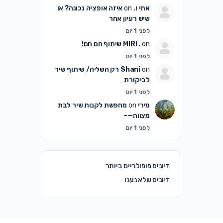
אתי ו.
on
איזה אופציה נכונה? או
שיש רעיון אחר
לפני 1 יום
on
MIRI .
שיתוף חם חם!
לפני 1 יום
on
Shani
רק השליה/ שיתוף שיר
לביקורת
לפני 1 יום
מירי
on
מחפשת לקנות שיר לבת
מצווה—–
לפני 1 יום
דיונים פופולריים ביותר
דיונים שלא נענו