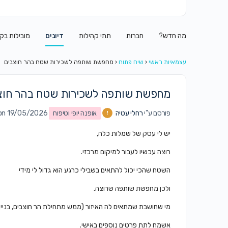
מה חדש?
חברות
תתי קהילות
דיונים
מובילות בק
עצמאיות ראשי
‹
שיח פתוח
‹
מחפשת שותפה לשכירות שטח בהר חוצבים
מחפשת שותפה לשכירות שטח בהר חוצ
פורסם ע"י
רחלי עטיה
אופנה יופי וטיפוח
on 19/05/2026 ב8:06 pm
יש לי עסק של שמלות כלה,
רוצה עכשיו לעבור למיקום מרכזי.
השטח שהכי יכול להתאים בשבילי כרגע הוא גדול לי מידי
ולכן מחפשת שותפה שרוצה.
מי שחושבת שמתאים לה האיזור (ממש מתחילת הר חוצבים, בניין
אשמח לתת פרטים נוספים באישי.