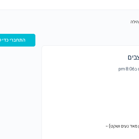
הילה
התחברי כדי ל
בים
 מאד נעים ושקט) –