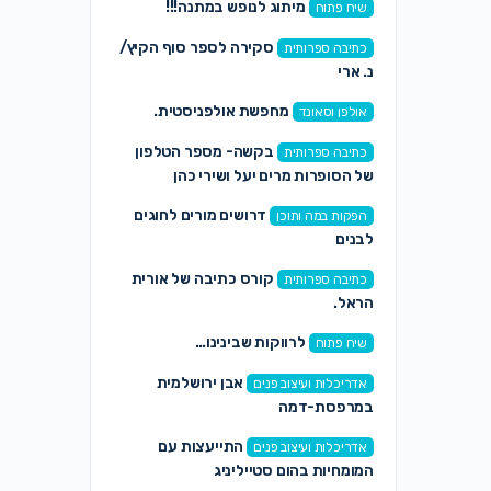
מיתוג לנופש במתנה!!!
שיח פתוח
סקירה לספר סוף הקיץ/
כתיבה ספרותית
נ. ארי
מחפשת אולפניסטית.
אולפן וסאונד
בקשה- מספר הטלפון
כתיבה ספרותית
של הסופרות מרים יעל ושירי כהן
דרושים מורים לחוגים
הפקות במה ותוכן
לבנים
קורס כתיבה של אורית
כתיבה ספרותית
הראל.
לרווקות שבינינו…
שיח פתוח
אבן ירושלמית
אדריכלות ועיצוב פנים
במרפסת-דמה
התייעצות עם
אדריכלות ועיצוב פנים
המומחיות בהום סטייליניג