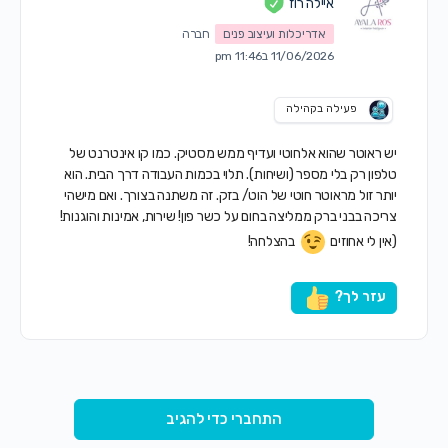
איילה רוז
אדריכלות ועיצוב פנים
חברה
11/06/2026 ב11:46 pm
פעילה בקהילה
יש ראוטר שהוא אלחוטי ועדיף ממש מסטיק. כמו קו אינטרנט של
טלפון רק בלי מספר (ושיחות). תלוי בכמות העבודה דרך הבית. הוא
יותר זול מראוטר חוטי של הוט/ בזק. זה משתנה בצורך. ואם מישהי
צריכה בבני ברק ממליצה בחום על כשר פון! שירות, אמינות והוגנות!
(אין לי אחוזים
בהצלחה!
עזר לך?
התחברי כדי להגיב