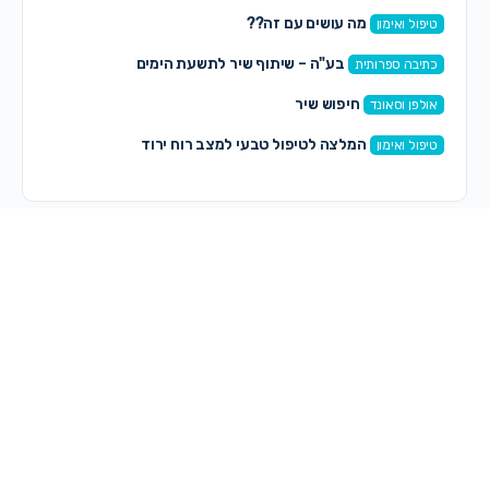
מה עושים עם זה??
טיפול ואימון
בע"ה – שיתוף שיר לתשעת הימים
כתיבה ספרותית
חיפוש שיר
אולפן וסאונד
המלצה לטיפול טבעי למצב רוח ירוד
טיפול ואימון
תגובות חדשות
מירי
on
מה עושים עם זה??
לפני 45 דקות
on
Lizi
למכירה גימבל מיני שלא היה בשימוש כלל
לפני 1 שעה, 16 דקות
אבא תודה!! !!!
on
מה עושים עם זה??
לפני 1 שעה, 51 דקות
חני כהן
on
מחפשת אולפניסטית.
לפני 2 שעות, 11 דקות