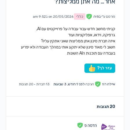
אחר… מה אתן ממליצות?
פורסם ע"י
בתיה
כללי
on 20/05/2026 ב9:52 am
קניתי מחשב חדש עבור עבודה על פרוייקטים עם AI,
גרפיקה, וידאו, אפליקציות ועוד
איזה חברת סינון אתן ממליצות שאני אתקין עליו?
חשוב לי מאוד סינון שלא יתקע אותי במהלך העבודה ולא יפריע
בעבודה עם תוכנות הAI השונות
עזר לך?
איילה רוז
הגיבה
לפני 1 חודש, 3 שבועות
13 חברות
·
20 תגובות
20 תגובות
הדסה פ