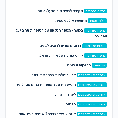
סקירה לספר סוף הקיץ/ נ. ארי
כתיבה ספרותית
מחפשת אולפניסטית.
אולפן וסאונד
בקשה- מספר הטלפון של הסופרות מרים יעל
כתיבה ספרותית
ושירי כהן
דרושים מורים לחוגים לבנים
הפקות במה ותוכן
קורס כתיבה של אורית הראל.
כתיבה ספרותית
לרווקות שבינינו…
שיח פתוח
אבן ירושלמית במרפסת-דמה
אדריכלות ועיצוב פנים
התייעצות עם המומחיות בהום סטייליניג
אדריכלות ועיצוב פנים
לימוד הדמיות
אדריכלות ועיצוב פנים
הדמיה
אדריכלות ועיצוב פנים
איזה אופציה נכונה? או שיש רעיון אחר
אדריכלות ועיצוב פנים