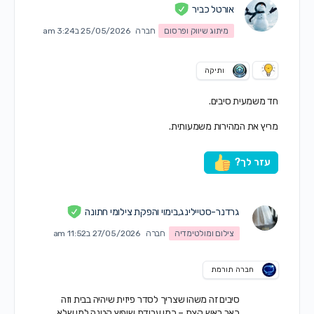
אורטל כביר
מיתוג שיווק ופרסום
חברה
25/05/2026 ב3:24 am
ותיקה
חד משמעית סיבים.
מריץ את המהירות משמעותית.
עזר לך?
גרדנר-סטיילינג,בימוי והפקת צילומי חתונה
צילום ומולטימדיה
חברה
27/05/2026 ב11:52 am
חברה תורמת
סיבים זה משהו שצריך לסדר פיזית שיהיה בבית וזה
כאב ראש קצת – כמו עבודת שיפוץ קטנה למי שלא