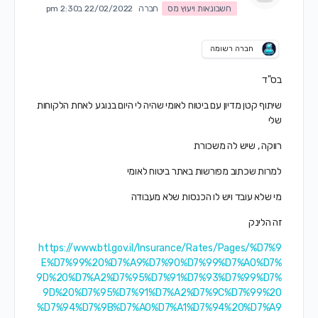
חשבונאות ויעוץ מס
חברה
22/02/2022 ב2:30 pm
חברה רשומה
בס"ד
שיתוף קטן מדיון עם ביטוח לאומי שהיה לי היום בנוגע לאחת הלקוחות
שלי
רווקה , שיש לה משכורת
למרות שכתוב מפורשות באתר ביטוח לאומי
מי שלא עובד ויש לו הכנסות שלא מעבודה
זה הלינק
https://www.btl.gov.il/Insurance/Rates/Pages/%D7%9
E%D7%99%20%D7%A9%D7%90%D7%99%D7%A0%D7%
9D%20%D7%A2%D7%95%D7%91%D7%93%D7%99%D7%
9D%20%D7%95%D7%91%D7%A2%D7%9C%D7%99%20
%D7%94%D7%9B%D7%A0%D7%A1%D7%94%20%D7%A9