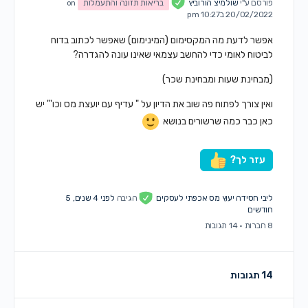
פורסם ע"י
שולמיצ הורוביץ
בריאות תזונה והתעמלות
on
20/02/2022 ב10:27 pm
אפשר לדעת מה המקסימום (המינימום) שאפשר לכתוב בדוח
לביטוח לאומי כדי להחשב עצמאי שאינו עונה להגדרה?
(מבחינת שעות ומבחינת שכר)
ואין צורך לפתוח פה שוב את הדיון על " עדיף עם יועצת מס וכו'" יש
כאן כבר כמה שרשורים בנושא
עזר לך?
ליבי חסידה יעוץ מס אכפתי לעסקים
הגיבה
לפני 4 שנים, 5
חודשים
8 חברות
·
14 תגובות
14 תגובות