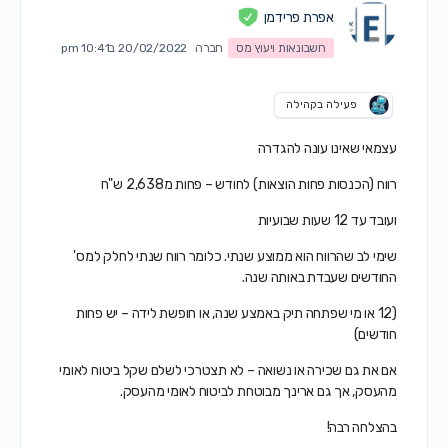
אפרת פרידמן
חשבונאות ויעוץ מס
חברה
20/02/2022 ב10:41 pm
פעילה בקהילה
עצמאי שאינו עונה להגדרה
רווח (הכנסות פחות הוצאות) לחודש – פחות מ2,638 ש"ח
ועובד עד 12 שעות שבועיות
שימי לב שהרווח הוא ממוצע שנתי. כלומר רווח שנתי לחלק למס'
החודשים שעבדת באותה שנה.
(12 או מי שפתחה תיק באמצע שנה, או חופשת לידה – יש פחות
חודשים)
אם את גם שכירה או נשואה – לא תצטרכי לשלם שקל ביטוח לאומי
מהעסק, אך גם ארינך מבוטחת לביטוח לאומי מהעסק.
בהצלחה רבה!