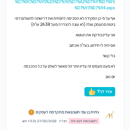
%D7%9C%D7%90%20%D7%9E%D7%A2%D7%91%D7%95
%D7%93%D7%94.aspx
אף על פי כן הפקידה לא הסכימה להפחית את דרישתה לתשלום דמי
ביטוח מהעסק שלה (לא עונה להגדרה מעל 2638 ש"ח)
אני עדיין בודקת את הנושא
אם יהיה לי חידוש, בעז"ה אכתוב
בלי קשר
לא מעט פעמים זה עדיין יותר זול מאשר לשלם על כל ההכנסה
יום טוב
עזר לך?
גיתית בן עמי חשבונאות מתקדמת לעסקים
חשבונאות ויעוץ מס
חברה
27/02/2022 ב1:53 am