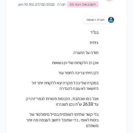
חשבונאות ויעוץ מס
חברה
27/02/2022 ב10:10 am
חברה רשומה
בס"ד
גיתית
תודה על ההערה
אכן רב הלקוחות שלי הן נשואות
לכן הייתי צריכה לחפור עוד
במקרה שלי בכל מקרה יצא ללקוחה יותר זול
להישאר לא עונה להגדרה
אבל כמו שכתבת , הכנסות פטורות לגמרי זה רק
עד 2638 ש"ח נכון לשנה זו
בלי קשר שלחתי לשולמית במייל סימולטור של
ביטוח לאומי , כדי שתוכל לחשב לעצמה מה יותר
משתלם