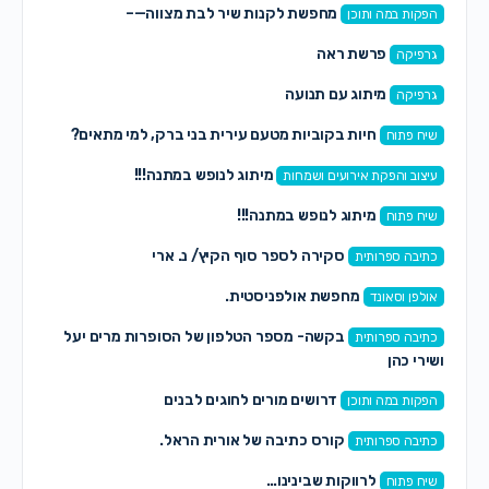
מחפשת לקנות שיר לבת מצווה—–
הפקות במה ותוכן
פרשת ראה
גרפיקה
מיתוג עם תנועה
גרפיקה
חיות בקוביות מטעם עירית בני ברק, למי מתאים?
שיח פתוח
מיתוג לנופש במתנה!!!
עיצוב והפקת אירועים ושמחות
מיתוג לנופש במתנה!!!
שיח פתוח
סקירה לספר סוף הקיץ/ נ. ארי
כתיבה ספרותית
מחפשת אולפניסטית.
אולפן וסאונד
בקשה- מספר הטלפון של הסופרות מרים יעל
כתיבה ספרותית
ושירי כהן
דרושים מורים לחוגים לבנים
הפקות במה ותוכן
קורס כתיבה של אורית הראל.
כתיבה ספרותית
לרווקות שבינינו…
שיח פתוח