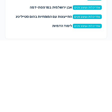
אבן ירושלמית במרפסת-דמה
אדריכלות ועיצוב פנים
התייעצות עם המומחיות בהום סטייליניג
אדריכלות ועיצוב פנים
לימוד הדמיות
אדריכלות ועיצוב פנים
תגובות חדשות
אתי מ
on
פסיכיאטרית
לפני 6 דקות
טובי וינברג ניהול תזמורות
on
מה עושים עם זה??
לפני 1 שעה, 23 דקות
מירי
on
זמרת ששרה וגם משחקת
לפני 1 שעה, 49 דקות
רותי ז.
on
טריילר של בלאק אאוט
לפני 1 שעה, 50 דקות
מירי
on
טריילר של בלאק אאוט
לפני 2 שעות, 9 דקות