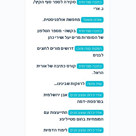
סקירה לספר סוף הקיץ/
כתיבה ספרותית
נ. ארי
מחפשת אולפניסטית.
אולפן וסאונד
בקשה- מספר הטלפון
כתיבה ספרותית
של הסופרות מרים יעל ושירי כהן
דרושים מורים לחוגים
הפקות במה ותוכן
לבנים
קורס כתיבה של אורית
כתיבה ספרותית
הראל.
לרווקות שבינינו…
שיח פתוח
אבן ירושלמית
אדריכלות ועיצוב פנים
במרפסת-דמה
התייעצות עם
אדריכלות ועיצוב פנים
המומחיות בהום סטייליניג
לימוד הדמיות
אדריכלות ועיצוב פנים