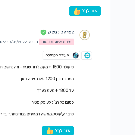
עזר לך?
צפורה סולוביציק
מיתוג שיווק ופרסום
חברה
10/01/2022 ב7:06 pm
פעילה בקהילה
לי עולה 1500 + מעמ לדוח שנתי – וזה נחשב יחסית יקר.
המחירים בין 1200 לשנה שזה נמוך
עד 1800 + מעמ בערך
כמובן כל הנ"ל לעוסק פטור
לחברה\עוסק מורשה המחירים גבוהים יותר ובדרך
עזר לך?