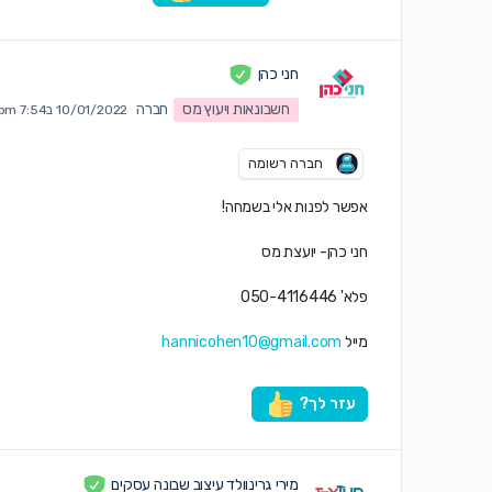
חני כהן
חשבונאות ויעוץ מס
חברה
10/01/2022 ב7:54 pm
חברה רשומה
אפשר לפנות אלי בשמחה!
חני כהן- יועצת מס
פלא' 050-4116446
מייל
hannicohen10@gmail.com
עזר לך?
מירי גרינוולד עיצוב שבונה עסקים