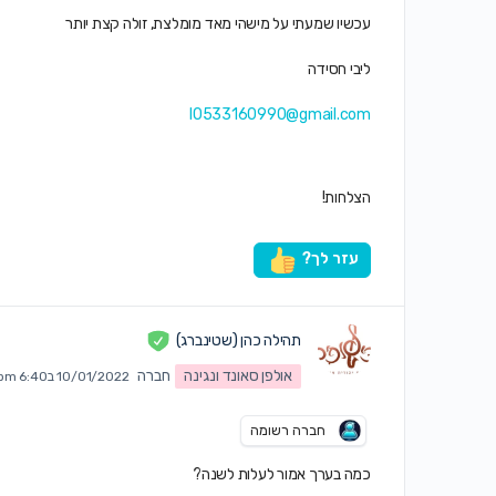
עכשיו שמעתי על מישהי מאד מומלצת, זולה קצת יותר
ליבי חסידה
l0533160990@gmail.com
הצלחות!
עזר לך?
תהילה כהן (שטינברג)
אולפן סאונד ונגינה
חברה
10/01/2022 ב6:40 pm
חברה רשומה
כמה בערך אמור לעלות לשנה?