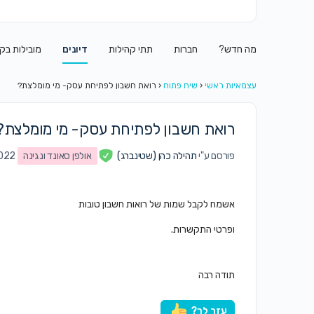
מה חדש?
חברות
תתי קהילות
דיונים
מובילות בק
עצמאיות ראשי
‹
שיח פתוח
‹
רואת חשבון לפתיחת עסק- מי מומלצת?
רואת חשבון לפתיחת עסק- מי מומלצת?
פורסם ע"י
תהילה כהן (שטינברג)
אולפן סאונד ונגינה
1/2022
אשמח לקבל שמות של רואות חשבון טובות
ופרטי התקשרות.
תודה רבה
עזר לך?