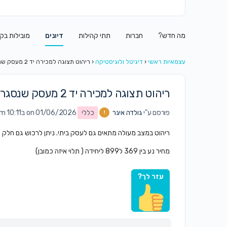
מה חדש?
חברות
תתי קהילות
דיונים
מובילות בק
עצמאיות ראשי
‹
דיגיטל ולוגיסטיקה
‹
ריהוט תצוגה למכירה יד 2 מעסק שנסגר
ריהוט תצוגה למכירה יד 2 מעסק שנסגר
פורסם ע"י
גולדה איגר
כללי
on 01/06/2026 ב10:11 am
ריהוט במצב מעולה מתאים גם לעסק ביתי. ניתן לרכוש גם חלק 
מחיר נע בין 369 ל899 ליחידה ( תלוי איזה כמובן)
עזר לך?