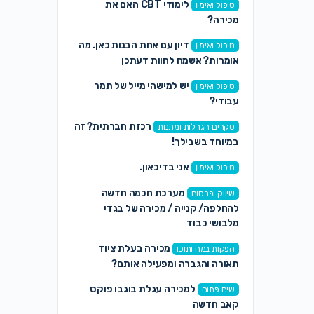
לימודי CBT האם את
טיפול ואימון
מכירה?
דיון עם אחת הבנות כאן. מה
טיפול ואימון
אומרות? אשמח לחוות דעתכן
יש למישהי מייל של תמר
טיפול ואימון
עבודי?
רכזת חברתית? זה
סקרים הגרלות ומתנות
במיוחד בשבילך!
אני בדיכאון.
טיפול ואימון
מערכת חכמה חדשה
שיווק ופרסום
להחלפה/ קנייה / מכירה של בגדי
מלבושי כבוד
מכירה בעלת ציוד
הפקות במה ותוכן
תאורה והגברה ומפעילה אותם?
למכירה עגלת בוגבו פוקס
שיח פתוח
קאב חדשה