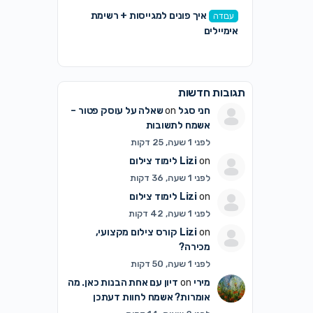
איך פונים למגייסות + רשימת
עבודה
אימיילים
תגובות חדשות
חני סגל
on
שאלה על עוסק פטור –
אשמח לתשובות
לפני 1 שעה, 25 דקות
on
Lizi
לימוד צילום
לפני 1 שעה, 36 דקות
on
Lizi
לימוד צילום
לפני 1 שעה, 42 דקות
on
Lizi
קורס צילום מקצועי,
מכירה?
לפני 1 שעה, 50 דקות
מירי
on
דיון עם אחת הבנות כאן. מה
אומרות? אשמח לחוות דעתכן