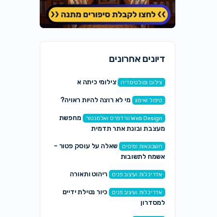
דיונים אחרונים
צילומי כיתה א
צילום ומולטימדיה
מי לא רוצה להיות ראויה?
טיפול ואימון
מחפשת
Web Design וורדפרס ואלמנטור
מעצבת ובונת אתר תדמית
שאלה על עוסק פטור –
חשבונאות ומיסים
אשמח לתשובות
ריהוט ותאורה
אדריכלות ועיצוב פנים
כיור נטילת ידיים
אדריכלות ועיצוב פנים
למסדרון